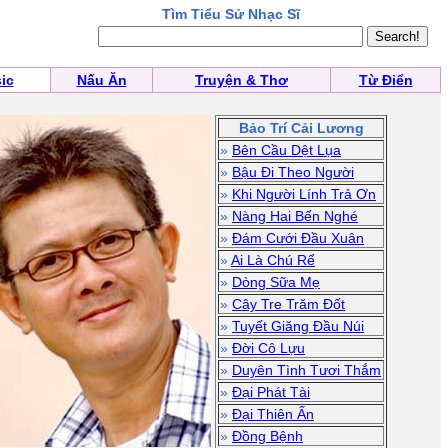
Tìm Tiểu Sử Nhạc Sĩ
ic
Nấu Ăn
Truyện & Thơ
Từ Điển
Bảo Trí Cải Lương
»
Bên Cầu Dệt Lụa
»
Bậu Đi Theo Người
»
Khi Người Lính Trả Ơn
»
Nàng Hai Bến Nghé
»
Đám Cưới Đầu Xuân
»
Ai Là Chú Rể
»
Dòng Sữa Mẹ
»
Cây Tre Trăm Đốt
»
Tuyết Giăng Đầu Núi
»
Đời Cô Lựu
»
Duyên Tình Tươi Thắm
»
Đại Phát Tài
»
Đại Thiên Ấn
»
Đồng Bệnh