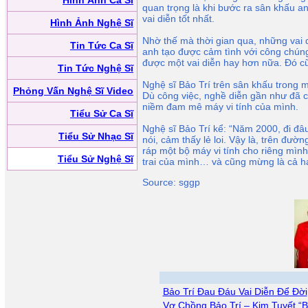
Hình Ảnh Ca Sĩ
quan trọng là khi bước ra sân khấu a
vai diễn tốt nhất.
Hình Ảnh Nghệ Sĩ
Nhờ thế mà thời gian qua, những vai
Tin Tức Ca Sĩ
anh tạo được cảm tình với công chún
được một vai diễn hay hơn nữa. Đó cũ
Tin Tức Nghệ Sĩ
Nghệ sĩ Bảo Trí trên sân khấu trong m
Phỏng Vấn Nghệ Sĩ Video
Dù công việc, nghề diễn gần như đã 
niềm đam mê máy vi tính của mình.
Tiểu Sử Ca Sĩ
Nghệ sĩ Bảo Trí kể: “Năm 2000, đi đâu
Tiểu Sử Nhạc Sĩ
nói, cảm thấy lẻ loi. Vậy là, trên đư
ráp một bộ máy vi tính cho riêng mình.
Tiểu Sử Nghệ Sĩ
trai của mình… và cũng mừng là cả h
Source: sggp
Bảo Trí Đau Đáu Vai Diễn Để Đời
Vợ Chồng Bảo Trí – Kim Tuyết “