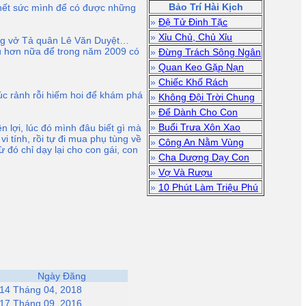
Bảo Trí Hài Kịch
g hết sức mình để có được những
»
Đệ Tử Đinh Tặc
»
Xỉu Chủ, Chủ Xỉu
ong vở Tả quân Lê Văn Duyệt…
ều hơn nữa để trong năm 2009 có
»
Đừng Trách Sông Ngân
»
Quan Keo Gặp Nạn
»
Chiếc Khố Rách
úc rảnh rỗi hiếm hoi để khám phá
»
Không Đội Trời Chung
»
Để Dành Cho Con
»
Buổi Trưa Xôn Xao
n lợi, lúc đó mình đâu biết gì mà
i tính, rồi tự đi mua phụ tùng về
»
Công An Nằm Vùng
ừ đó chỉ dạy lại cho con gái, con
»
Cha Dượng Dạy Con
»
Vợ Và Rượu
»
10 Phút Làm Triệu Phú
Ngày Đăng
14 Tháng 04, 2018
17 Tháng 09, 2016