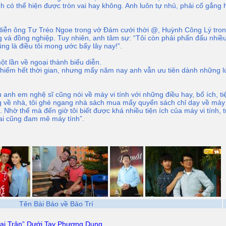
nh có thể hiện được tròn vai hay không. Anh luôn tự nhủ, phải cố gắn
 diễn ông Tư Tréo Ngoe trong vở Đám cưới thời @, Huỳnh Công Lý tr
g và đồng nghiệp. Tuy nhiên, anh tâm sự: “Tôi còn phải phấn đấu nhi
ng là điều tôi mong ước bấy lây nay!”.
ột lần về ngoại thành biểu diễn.
chiếm hết thời gian, nhưng mấy năm nay anh vẫn ưu tiên dành những l
 anh em nghệ sĩ cũng nói về máy vi tính với những điều hay, bổ ích, tiệ
ờng về nhà, tôi ghé ngang nhà sách mua mấy quyển sách chỉ dạy về máy v
 Nhờ thế mà đến giờ tôi biết được khá nhiều tiện ích của máy vi tính, t
ai cũng đam mê máy tính”.
Tên Bài Báo về Bảo Trí
Bại Trận” Dưới Tay Phương Dung