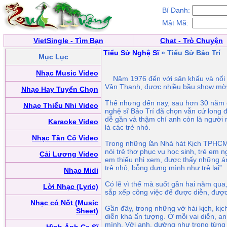
Bí Danh:
Mật Mã:
VietSingle - Tìm Bạn
Chat - Trò Chuyện
Tiểu Sử Nghệ Sĩ
» Tiểu Sử Bảo Trí
Mục Lục
Nhạc Music Video
Năm 1976 đến với sân khấu và nổi l
Vân Thanh, được nhiều bầu show mời 
Nhạc Hay Tuyển Chọn
Thế nhưng đến nay, sau hơn 30 năm 
Nhạc Thiếu Nhi Video
nghệ sĩ Bảo Trí đã chọn vẫn cứ long đ
dễ gần và thậm chí anh còn là người 
Karaoke Video
là các trẻ nhỏ.
Nhạc Tân Cổ Video
Trong những lần Nhà hát Kịch TPHCM 
nói trẻ thơ phục vụ học sinh, trẻ em n
Cải Lương Video
em thiếu nhi xem, được thấy những á
trẻ nhỏ, bỗng dưng mình như trẻ lại”.
Nhạc Midi
Có lẽ vì thế mà suốt gần hai năm qu
Lời Nhạc (Lyric)
sắp xếp công việc để được diễn, được 
Nhạc có Nốt (Music
Gần đây, trong những vở hài kịch, kịc
Sheet)
diễn khá ấn tượng. Ở mỗi vai diễn, an
mình. Với anh, dường như trong từng 