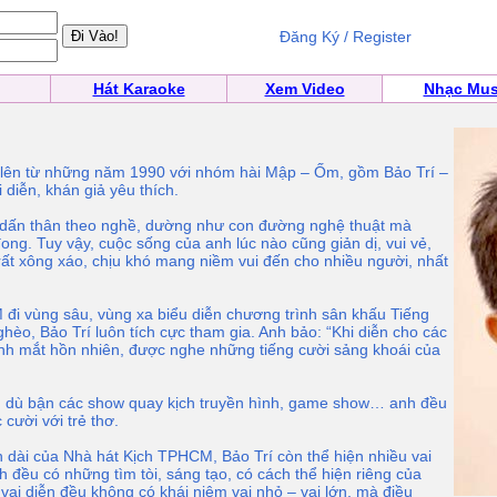
Đăng Ký / Register
Hát Karaoke
Xem Video
Nhạc Mus
ên từ những năm 1990 với nhóm hài Mập – Ốm, gồm Bảo Trí –
diễn, khán giả yêu thích.
dấn thân theo nghề, dường như con đường nghệ thuật mà
ong. Tuy vậy, cuộc sống của anh lúc nào cũng giản dị, vui vẻ,
rất xông xáo, chịu khó mang niềm vui đến cho nhiều người, nhất
đi vùng sâu, vùng xa biểu diễn chương trình sân khấu Tiếng
ghèo, Bảo Trí luôn tích cực tham gia. Anh bảo: “Khi diễn cho các
nh mắt hồn nhiên, được nghe những tiếng cười sảng khoái của
a, dù bận các show quay kịch truyền hình, game show… anh đều
cười với trẻ thơ.
h dài của Nhà hát Kịch TPHCM, Bảo Trí còn thể hiện nhiều vai
h đều có những tìm tòi, sáng tạo, có cách thể hiện riêng của
vai diễn đều không có khái niệm vai nhỏ – vai lớn, mà điều