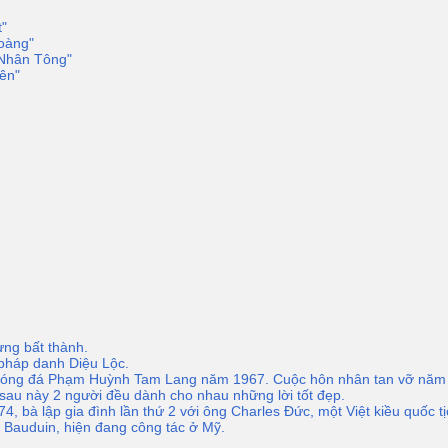
"
oàng"
 Nhân Tông"
ên"
ưng bất thành.
 pháp danh Diệu Lộc.
ủ bóng đá Phạm Huỳnh Tam Lang năm 1967. Cuộc hôn nhân tan vỡ năm 19
sau này 2 người đều dành cho nhau những lời tốt đẹp.
74, bà lập gia đình lần thứ 2 với ông Charles Đức, một Việt kiều quốc 
y Bauduin, hiện đang công tác ở Mỹ.