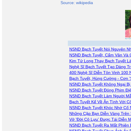
Source: wikipedia
NSND Bạch Tuyết Nói Nguyên Nh
NSND Bạch Tuyết, Cẩm Vân Và 
Kim Tử Long Thay Bạch Tuyết Là
Nghệ Sĩ Bạch Tuyết Tạo Dáng T
400 Nghệ Sĩ Diễn Tôn Vinh 100
Bạch Tuyết, Hùng Cường - Cơn 
NSND Bạch Tuyết Không Ngại Bị
NSND Bạch Tuyết Đóng Phim Đi
NSND Bạch Tuyết Làm Người Mẫu
Bạch Tuyết Kể Về Ân Tình Với C
NSND Bạch Tuyết Khóc Nhớ Cố 
Những Cặp Bạn Diễn Vàng Trên 
Vở 'Đời Cô Lựu' Được Tái Diễn
NSND Bạch Tuyết Ra Mắt Phiên 