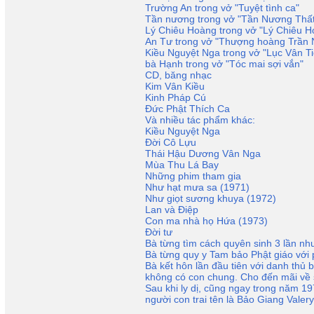
Trường An trong vở "Tuyệt tình ca"
Tần nương trong vở "Tần Nương Thất
Lý Chiêu Hoàng trong vở "Lý Chiêu H
An Tư trong vở "Thượng hoàng Trần
Kiều Nguyệt Nga trong vở "Lục Vân Ti
bà Hạnh trong vở "Tóc mai sợi vắn"
CD, băng nhạc
Kim Vân Kiều
Kinh Pháp Cú
Đức Phật Thích Ca
Và nhiều tác phẩm khác:
Kiều Nguyệt Nga
Đời Cô Lựu
Thái Hậu Dương Vân Nga
Mùa Thu Lá Bay
Những phim tham gia
Như hạt mưa sa (1971)
Như giọt sương khuya (1972)
Lan và Điệp
Con ma nhà họ Hứa (1973)
Đời tư
Bà từng tìm cách quyên sinh 3 lần nh
Bà từng quy y Tam bảo Phật giáo với
Bà kết hôn lần đầu tiên với danh th
không có con chung. Cho đến mãi về 
Sau khi ly dị, cũng ngay trong năm 19
người con trai tên là Bảo Giang Valer