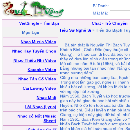
Bí Danh:
Mật Mã:
VietSingle - Tìm Bạn
Chat - Trò Chuyện
Tiểu Sử Nghệ Sĩ
» Tiểu Sử Bạch Tu
Mục Lục
Nhạc Music Video
Bà tên thật là Nguyễn Thị Bạch Tuyế
Khánh Bình, Châu Ðốc (nay thuộc xã 
Nhạc Hay Tuyển Chọn
Giang). Từ thuở còn đi học đã bộc lộ
thầy cô đưa lên trình diễn trong nhữ
Nhạc Thiếu Nhi Video
Mồ côi mẹ năm 9 tuổi (1955), và bắt 
bằng những bài tân nhạc như "Nắng đẹ
Karaoke Video
trong sương đêm"...
Cũng như những bạn cùng lứa, Bạch 
Nhạc Tân Cổ Video
Trong một lần gặp gỡ, nghệ sĩ Thanh 
khiếu hát cải lương, lời khích lệ đó 
Cải Lương Video
với nghiệp hát xướng.
Năm 1960, Bạch Tuyết vào học trường
Nhạc Midi
gian này bà giao du học hỏi với nhiều
Huyền. Nhờ đó tên tuổi của bà dần đượ
Lời Nhạc (Lyric)
trên báo chí. Điêu Huyền nhận bà làm
Giang, sự kiện này giúp đỡ bà rất nh
Nhạc có Nốt (Music
Năm 1961, đoàn Kiên Giang diễn vở "L
Sheet)
khiến Bạch Tuyết bất ngờ được giao va
khiến khán giả hết sức ngạc nhiên. S