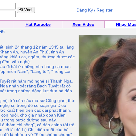
Đăng Ký / Register
Hát Karaoke
Xem Video
Nhạc Mus
yết
t, sinh 24 tháng 12 năm 1945 tại làng
Khánh An, huyện An Phú), tỉnh An
 năng khiếu ca, ngâm, thường được các
ng đêm văn nghệ.
đầu đi hát ở những nhà hàng ca nhạc
p miền Nam", "Làng tôi", "Tiếng còi
Tuyết rất hâm mộ nghệ sĩ Thanh Nga.
Nga nhận xét rằng Bạch Tuyết rất có
là một trong những động lực đưa bà đến
 nội trú của các ma-sơ Công giáo, thời
 nghệ sĩ, trong đó có soạn giả Điêu
c xuất hiện trên các đài phát thanh,
 con nuôi, cho gia nhập đoàn Kiên
iều trong bước đường sau này.
á thắm chỉ hồng", cô đào chính tới trễ,
i cô lái đò Lệ Chi, diễn xuất của bà
au đó là những vở "Kiếp chồng chung",