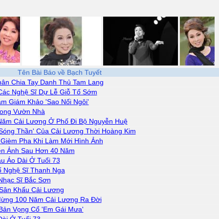
Tên Bài Báo về Bạch Tuyết
ân Chia Tay Danh Thủ Tam Lang
Các Nghệ Sĩ Dự Lễ Giỗ Tổ Sớm
m Giám Khảo 'Sao Nối Ngôi'
rong Vườn Nhà
 Năm Cải Lương Ở Phố Đi Bộ Nguyễn Huệ
'Sóng Thần' Của Cải Lương Thời Hoàng Kim
 Gièm Pha Khi Làm Mới Hình Ảnh
ện Ảnh Sau Hơn 40 Năm
 Áo Dài Ở Tuổi 73
ố Nghệ Sĩ Thanh Nga
Nhạc Sĩ Bắc Sơn
Sân Khấu Cải Lương
 Mừng 100 Năm Cải Lương Ra Đời
Bản Vọng Cổ 'Em Gái Mưa'