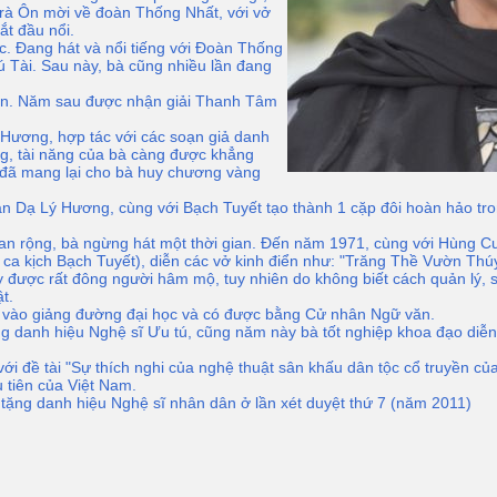
Trà Ôn mời về đoàn Thống Nhất, với vở
ắt đầu nổi.
học. Đang hát và nổi tiếng với Đoàn Thống
ú Tài. Sau này, bà cũng nhiều lần đang
ân. Năm sau được nhận giải Thanh Tâm
Hương, hợp tác với các soạn giả danh
ng, tài năng của bà càng được khẳng
 đã mang lại cho bà huy chương vàng
Dạ Lý Hương, cùng với Bạch Tuyết tạo thành 1 cặp đôi hoàn hảo tron
 lan rộng, bà ngừng hát một thời gian. Đến năm 1971, cùng với Hùng
 ca kịch Bạch Tuyết), diễn các vở kinh điển như: "Trăng Thề Vườn Th
được rất đông người hâm mộ, tuy nhiên do không biết cách quản lý, s
t.
 vào giảng đường đại học và có được bằng Cử nhân Ngữ văn.
danh hiệu Nghệ sĩ Ưu tú, cũng năm này bà tốt nghiệp khoa đạo diễn
ới đề tài "Sự thích nghi của nghệ thuật sân khấu dân tộc cổ truyền c
u tiên của Việt Nam.
ng danh hiệu Nghệ sĩ nhân dân ở lần xét duyệt thứ 7 (năm 2011)