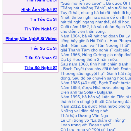
Hình Ảnh Ca Sĩ
"Suối mơ rền áo cưới"... Bà được Út 
"Tiếng hát Muồng Tênh", tên tuổi bà b
Hình Ảnh Nghệ Sĩ
Tuy đi hát, nhưng bà lại rất thích đi 
Nhất, thì bà nghỉ nửa năm để ôn thi T
Tin Tức Ca Sĩ
hát thì nghỉ ngang như thế, để đi học.
Cuối năm 1962, bà vào đoàn Bạch V
Tin Tức Nghệ Sĩ
cho diễn viên triển vọng.
Năm 1964, bà về hát cho đoàn Dạ Lý 
Phỏng Vấn Nghệ Sĩ Video
tiếng bấy giờ là Hà Triều - Hoa Phượ
định. Năm sau, vở "Tần Nương Thất"
Tiểu Sử Ca Sĩ
giải Thanh Tâm cho nghệ sĩ xuất sắc.
Năm 1966, Hùng Cường gia nhập đoàn 
Tiểu Sử Nhạc Sĩ
Dạ Lý Hương thêm 2 năm nữa.
Sau năm 1968, tình hình chiến tranh
Tiểu Sử Nghệ Sĩ
- Bạch Tuyết (sau này đổi thành Đoàn
Thương sầu nguyệt hạ". Gánh hát này 
động. Sau đó bà chuyển sang học Luậ
Năm 1985 (40 tuổi), Bạch Tuyết bước
Năm 1988, được Nhà nước phong tặng 
Điện ảnh tại Sofia - Bulgaria.
Năm 1995, bà bảo vệ luận án Tiến sĩ v
thành tiến sĩ nghệ thuật Cải lương đầ
Năm 2012, bà được Nhà nước phong tặ
Những vai diễn đáng nhớ
Thái hậu Dương Vân Nga
Lệ Chi trong vở "Lá thắm chỉ hồng"
Loan trong vở "Đoạn tuyệt"
Cô Lựu trong vở "Đời cô Lựu"