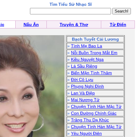
Tìm Tiểu Sử Nhạc Sĩ
ic
Nấu Ăn
Truyện & Thơ
Từ Điển
Bạch Tuyết Cải Lương
»
Tình Mẹ Bao La
»
Nỗi Buồn Trong Mắt Em
»
Kiều Nguyệt Nga
»
Lá Sầu Riêng
»
Biển Mặn Tình Thâm
»
Đời Cô Lựu
»
Phụng Nghi Đình
»
Lan Và Điệp
»
Mai Nương Tử
»
Chuyện Tình Hàn Mặc Tử
»
Con Đường Chính Giác
»
Trăng Thu Dạ Khúc
»
Chuyện Tình Hàn Mặc Tử
»
Yêu Người Điên