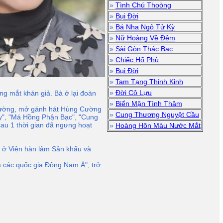
»
Tình Chú Thoòng
»
Bụi Đời
»
Bá Nha Ngộ Tử Kỳ
»
Nữ Hoàng Về Đêm
»
Sài Gòn Thác Bạc
»
Chiếc Hổ Phù
»
Bụi Đời
»
Tam Tạng Thỉnh Kinh
»
Đời Cô Lựu
g mắt khán giả. Bà ở lại đoàn
»
Biển Mặn Tình Thâm
 Cường, mở gánh hát Hùng Cường
»
Cung Thương Nguyệt Cầu
úy", "Má Hồng Phận Bạc", "Cung
au 1 thời gian đã ngưng hoạt
»
Hoàng Hôn Màu Nước Mắt
 ở Viện hàn lâm Sân khấu và
ủa các quốc gia Đông Nam Á", trở