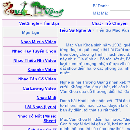
Bí Danh:
Mật Mã:
VietSingle - Tìm Bạn
Chat - Trò Chuyện
Tiểu Sử Nghệ Sĩ
» Tiểu Sử Mạc Văn
Mục Lục
Nhạc Music Video
Mạc Văn Khoa sinh năm 1992, quê Hả
từng đoạt á quân cuộc thi hài Cười xu
Nhạc Hay Tuyển Chọn
triệu đồng chương trình Thách thức d
này như: Gia đình dị, Bộ tộc ướt át, Bột
Nhạc Thiếu Nhi Video
lượt xem trên mạng, nhận được vô số 
đắt show diễn hài ở các phòng trà, nh
Karaoke Video
nước.
Nhạc Tân Cổ Video
Nghệ sĩ hài Trường Giang nhận xét:
cười. Không cần làm gì hết, chỉ cần 
Cải Lương Video
Văn Khoa quá dễ thương, diễn hài đơn
Nhạc Midi
Danh hài Hoài Linh nhận xét: “Tôi ấn 
tự nhiên, mộc mạc, có cái duyên lạ l
Lời Nhạc (Lyric)
bạn ấy diễn, tôi thật sự rất thích”.
Nhạc có Nốt (Music
Mạc Văn Khoa khi diễn: hài hước, “điê
Sheet)
Còn ở ngoài đời lại gần gũi, hơi nhút
mình thế nào thì cứ sống như thế!”- 