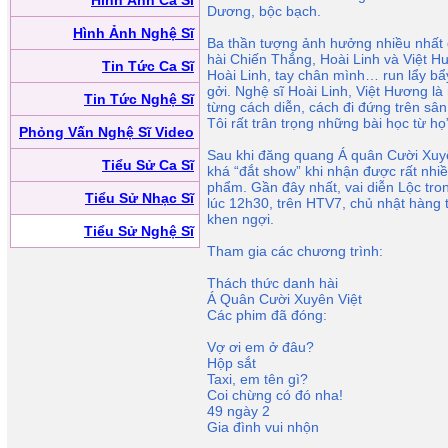
Hình Ảnh Ca Sĩ
Dương, bộc bạch.
Hình Ảnh Nghệ Sĩ
Ba thần tượng ảnh hưởng nhiều nhất 
hài Chiến Thắng, Hoài Linh và Việt H
Tin Tức Ca Sĩ
Hoài Linh, tay chân mình… run lẩy bẩy
gởi. Nghệ sĩ Hoài Linh, Việt Hương là
Tin Tức Nghệ Sĩ
từng cách diễn, cách đi đứng trên sân
Tôi rất trân trọng những bài học từ h
Phỏng Vấn Nghệ Sĩ Video
Sau khi đăng quang Á quân Cười Xuyê
Tiểu Sử Ca Sĩ
khá “đắt show” khi nhận được rất nhiề
phẩm. Gần đây nhất, vai diễn Lộc tro
Tiểu Sử Nhạc Sĩ
lúc 12h30, trên HTV7, chủ nhật hàng 
khen ngợi.
Tiểu Sử Nghệ Sĩ
Tham gia các chương trình:
Thách thức danh hài
Á Quân Cười Xuyên Việt
Các phim đã đóng:
Vợ ơi em ở đâu?
Hộp sắt
Taxi, em tên gì?
Coi chừng có đó nha!
49 ngày 2
Gia đình vui nhộn