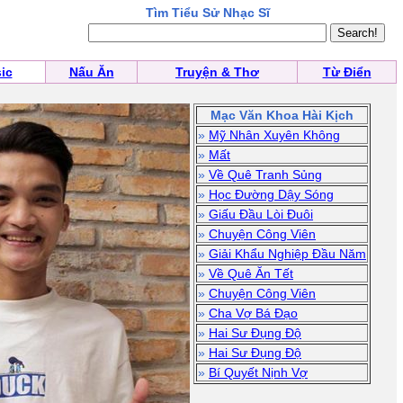
Tìm Tiểu Sử Nhạc Sĩ
ic
Nấu Ăn
Truyện & Thơ
Từ Điển
Mạc Văn Khoa Hài Kịch
»
Mỹ Nhân Xuyên Không
»
Mất
»
Về Quê Tranh Sủng
»
Học Đường Dậy Sóng
»
Giấu Đầu Lòi Đuôi
»
Chuyện Công Viên
»
Giải Khẩu Nghiệp Đầu Năm
»
Về Quê Ăn Tết
»
Chuyện Công Viên
»
Cha Vợ Bá Đạo
»
Hai Sư Đụng Độ
»
Hai Sư Đụng Độ
»
Bí Quyết Nịnh Vợ