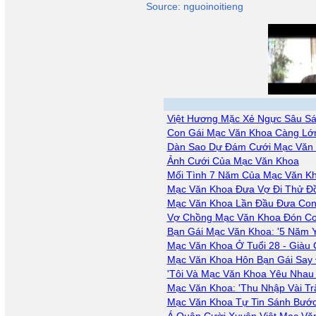
Source: nguoinoitieng
Việt Hương Mặc Xẻ Ngực Sâu Sá
Con Gái Mạc Văn Khoa Càng Lớ
Dàn Sao Dự Đám Cưới Mạc Văn
Ảnh Cưới Của Mạc Văn Khoa
Mối Tình 7 Năm Của Mạc Văn K
Mạc Văn Khoa Đưa Vợ Đi Thử Đ
Mạc Văn Khoa Lần Đầu Đưa Con
Vợ Chồng Mạc Văn Khoa Đón Co
Bạn Gái Mạc Văn Khoa: '5 Năm Y
Mạc Văn Khoa Ở Tuổi 28 - Giàu 
Mạc Văn Khoa Hôn Bạn Gái Say
'Tôi Và Mạc Văn Khoa Yêu Nhau
Mạc Văn Khoa: 'Thu Nhập Vài Tr
Mạc Văn Khoa Tự Tin Sánh Bước