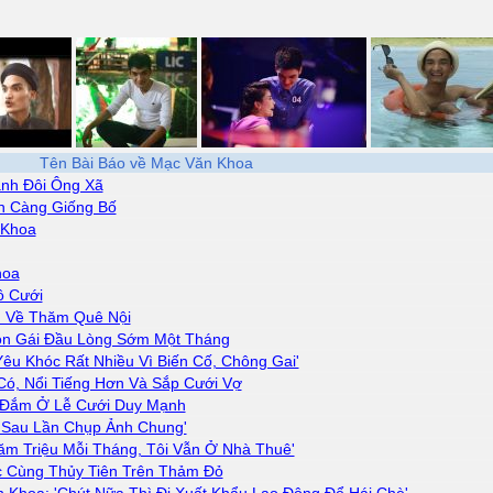
Tên Bài Báo về Mạc Văn Khoa
nh Đôi Ông Xã
n Càng Giống Bố
 Khoa
hoa
ồ Cưới
 Về Thăm Quê Nội
n Gái Đầu Lòng Sớm Một Tháng
êu Khóc Rất Nhiều Vì Biến Cố, Chông Gai'
Có, Nổi Tiếng Hơn Và Sắp Cưới Vợ
 Đắm Ở Lễ Cưới Duy Mạnh
 Sau Lần Chụp Ảnh Chung'
ăm Triệu Mỗi Tháng, Tôi Vẫn Ở Nhà Thuê'
 Cùng Thủy Tiên Trên Thảm Đỏ