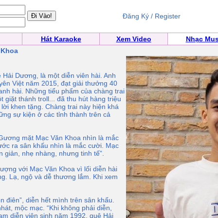
Đăng Ký / Register
Hát Karaoke
Xem Video
Nhạc Mus
 Khoa
i Dương, là một diễn viên hài. Anh
yên Việt năm 2015, đạt giải thưởng 40
anh hài. Những tiểu phẩm của chàng trai
 giặt thánh troll... đã thu hút hàng triệu
lời khen tặng. Chàng trai này hiện khá
ững sự kiện ở các tỉnh thành trên cả
 “Gương mặt Mạc Văn Khoa nhìn là mắc
bước ra sân khấu nhìn là mắc cười. Mạc
 giản, nhẹ nhàng, nhưng tinh tế”.
tượng với Mạc Văn Khoa vì lối diễn hài
ùng. Lạ, ngộ và dễ thương lắm. Khi xem
n điên”, diễn hết mình trên sân khấu.
 nhát, mộc mạc. “Khi không phải diễn,
nam diễn viên sinh năm 1992, quê Hải