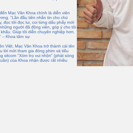
đến Mạc Văn Khoa chính là diễn viên
ương. “Lần đầu tiên nhắn tin cho chú
, đọc tới đọc lui, coi từng dấu phẩy mới
 những người đã động viên, góp ý cho tôi
 khấu. Giúp tôi diễn chuyên nghiệp hơn.
ọ” – Khoa tâm sự.
n Việt, Mạc Văn Khoa trở thành cái tên
u lời mời tham gia đóng phim và tiểu
ng sitcom “Xóm trọ vui nhộn” (phát sóng
tuần) của Khoa nhận được rất nhiều