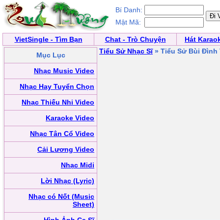
Bí Danh:
Mật Mã:
VietSingle - Tìm Bạn
Chat - Trò Chuyện
Hát Karao
Tiểu Sử Nhạc Sĩ
» Tiểu Sử Bùi Đình
Mục Lục
Nhạc Music Video
Nhạc Hay Tuyển Chọn
Nhạc Thiếu Nhi Video
Karaoke Video
Nhạc Tân Cổ Video
Cải Lương Video
Nhạc Midi
Lời Nhạc (Lyric)
Nhạc có Nốt (Music
Sheet)