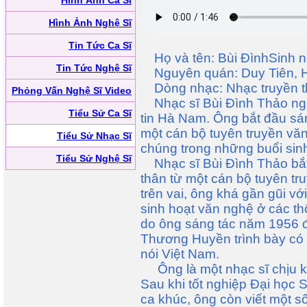
Hình Ảnh Ca Sĩ
Hình Ảnh Nghệ Sĩ
Tin Tức Ca Sĩ
Họ và tên: Bùi ĐìnhSinh n
Tin Tức Nghệ Sĩ
Nguyên quán: Duy Tiên, 
Dòng nhạc: Nhạc truyền th
Phỏng Vấn Nghệ Sĩ Video
Nhạc sĩ Bùi Đình Thảo ng
Tiểu Sử Ca Sĩ
tin Hà Nam. Ông bắt đầu sá
một cán bộ tuyên truyền vă
Tiểu Sử Nhạc Sĩ
chúng trong những buổi sinh
Tiểu Sử Nghệ Sĩ
Nhạc sĩ Bùi Đình Thảo bắt
thân từ một cán bộ tuyên tr
trên vai, ông khá gần gũi v
sinh hoạt văn nghệ ở các thô
do ông sáng tác năm 1956 
Thương Huyền trình bày có h
nói Việt Nam.
Ông là một nhạc sĩ chịu kh
Sau khi tốt nghiệp Đại học 
ca khúc, ông còn viết một số