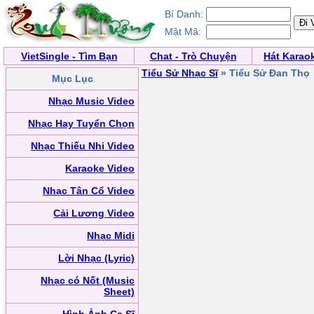
Bí Danh:
Mật Mã:
VietSingle - Tìm Bạn
Chat - Trò Chuyện
Hát Karao
Tiểu Sử Nhạc Sĩ
» Tiểu Sử Đan Thọ
Mục Lục
Nhạc Music Video
Nhạc Hay Tuyển Chọn
Nhạc Thiếu Nhi Video
Karaoke Video
Nhạc Tân Cổ Video
Cải Lương Video
Nhạc Midi
Lời Nhạc (Lyric)
Nhạc có Nốt (Music
Sheet)