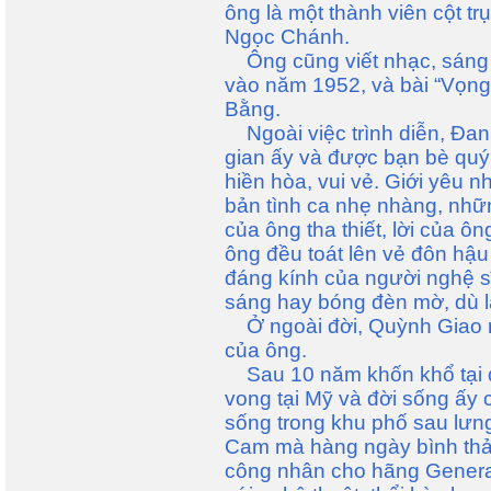
ông là một thành viên cột t
Ngọc Chánh.
Ông cũng viết nhạc, sáng t
vào năm 1952, và bài “Vọng
Bằng.
Ngoài việc trình diễn, Ðan 
gian ấy và được bạn bè quý m
hiền hòa, vui vẻ. Giới yêu 
bản tình ca nhẹ nhàng, nhữ
của ông tha thiết, lời của ô
ông đều toát lên vẻ đôn hậ
đáng kính của người nghệ sĩ
sáng hay bóng đèn mờ, dù là
Ở ngoài đời, Quỳnh Giao n
của ông.
Sau 10 năm khốn khổ tại q
vong tại Mỹ và đời sống ấy 
sống trong khu phố sau lưn
Cam mà hàng ngày bình thản
công nhân cho hãng General