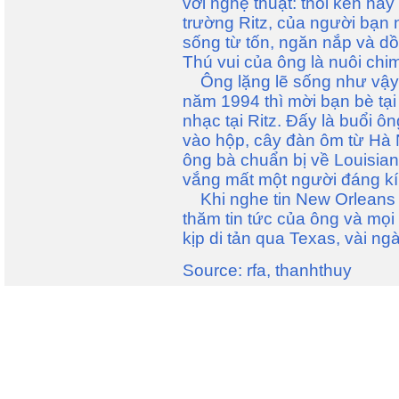
với nghệ thuật: thổi kèn ha
trường Ritz, của người bạn
sống từ tốn, ngăn nắp và dồ
Thú vui của ông là nuôi chi
Ông lặng lẽ sống như vậy
năm 1994 thì mời bạn bè tại
nhạc tại Ritz. Ðấy là buổi ô
vào hộp, cây đàn ôm từ Hà 
ông bà chuẩn bị về Louisia
vắng mất một người đáng kí
Khi nghe tin New Orleans bị
thăm tin tức của ông và mọ
kịp di tản qua Texas, vài ng
Source: rfa, thanhthuy