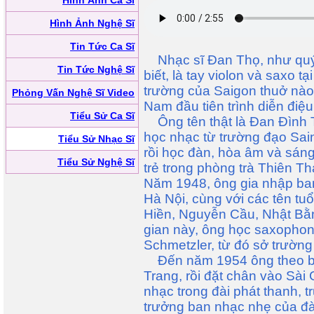
Hình Ảnh Ca Sĩ
Hình Ảnh Nghệ Sĩ
Tin Tức Ca Sĩ
Nhạc sĩ Đan Thọ, như quý v
Tin Tức Nghệ Sĩ
biết, là tay violon và saxo t
trường của Saigon thuở nào,
Phỏng Vấn Nghệ Sĩ Video
Nam đầu tiên trình diễn điệu
Tiểu Sử Ca Sĩ
Ông tên thật là Ðan Ðình 
học nhạc từ trường đạo Sai
Tiểu Sử Nhạc Sĩ
rồi học đàn, hòa âm và sáng 
Tiểu Sử Nghệ Sĩ
trẻ trong phòng trà Thiên T
Năm 1948, ông gia nhập b
Hà Nội, cùng với các tên t
Hiền, Nguyễn Cầu, Nhật Bằ
gian này, ông học saxophon
Schmetzler, từ đó sở trường 
Ðến năm 1954 ông theo ba
Trang, rồi đặt chân vào Sài
nhạc trong đài phát thanh, t
trưởng ban nhạc nhẹ của đ