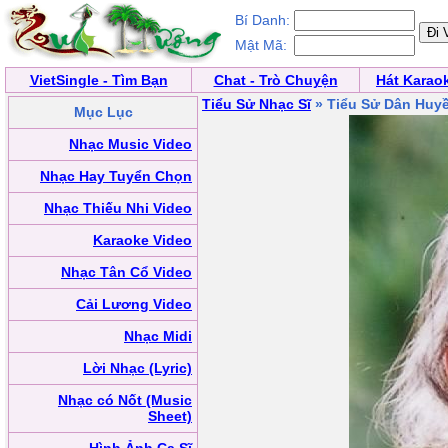
Bí Danh:
Mật Mã:
VietSingle - Tìm Bạn
Chat - Trò Chuyện
Hát Karao
Tiểu Sử Nhạc Sĩ
» Tiểu Sử Dân Huy
Mục Lục
Nhạc Music Video
Nhạc Hay Tuyển Chọn
Nhạc Thiếu Nhi Video
Karaoke Video
Nhạc Tân Cổ Video
Cải Lương Video
Nhạc Midi
Lời Nhạc (Lyric)
Nhạc có Nốt (Music
Sheet)