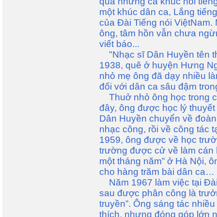
qua những ca khúc nổi tiến
một khúc dân ca, Lắng tiếng
của Đài Tiếng nói ViệtNam.
ông, tâm hồn vẫn chưa ngừng
viết báo...
"Nhạc sĩ Dân Huyền tên th
1938, quê ở huyện Hưng Ng
nhỏ mẹ ông đã dạy nhiều là
đối với dân ca sâu đậm trong
Thuở nhỏ ông học trong ch
đây, ông được học lý thuyết
Dân Huyền chuyển về đoàn V
nhạc công, rồi về công tác
1959, ông được về học trư
trường được cử về làm cán
một tháng năm” ở Hà Nội, ông
cho hàng trăm bài dân ca…
Năm 1967 làm việc tại Đài 
sau được phân công là trư
truyền”. Ông sáng tác nhiề
thích, nhưng đóng góp lớn n