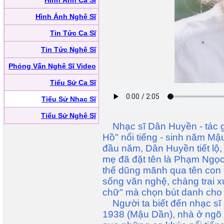
Hình Ảnh Ca Sĩ
Hình Ảnh Nghệ Sĩ
Tin Tức Ca Sĩ
Tin Tức Nghệ Sĩ
Phỏng Vấn Nghệ Sĩ Video
Tiểu Sử Ca Sĩ
Tiểu Sử Nhạc Sĩ
Tiểu Sử Nghệ Sĩ
Nhạc sĩ Dân Huyền - tác g
Hồ" nổi tiếng - sinh năm M
đầu năm, Dân Huyền tiết lộ,
mẹ đã đặt tên là Phạm Ngọc
thế dũng mãnh qua tên con t
sống văn nghệ, chàng trai
chữ" mà chọn bút danh cho
Người ta biết đến nhạc sĩ 
1938 (Mậu Dần), nhà ở ngõ