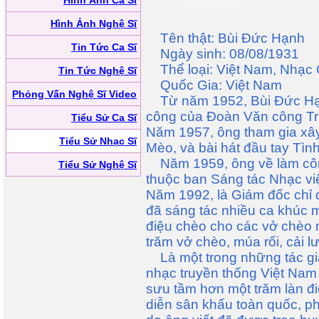
Hình Ảnh Ca Sĩ
Hình Ảnh Nghệ Sĩ
Tên thật: Bùi Đức Hạnh
Tin Tức Ca Sĩ
Ngày sinh: 08/08/1931
Thể loại: Việt Nam, Nhạc
Tin Tức Nghệ Sĩ
Quốc Gia: Việt Nam
Phỏng Vấn Nghệ Sĩ Video
Từ năm 1952, Bùi Đức Hạnh
công của Đoàn Văn công Tru
Tiểu Sử Ca Sĩ
Năm 1957, ông tham gia xây
Tiểu Sử Nhạc Sĩ
Mèo, và bài hát đầu tay Tìn
Năm 1959, ông về làm côn
Tiểu Sử Nghệ Sĩ
thuộc ban Sáng tác Nhạc vi
Năm 1992, là Giám đốc chỉ 
đã sáng tác nhiều ca khúc mớ
điệu chèo cho các vở chèo 
trăm vở chèo, múa rối, cải 
Là một trong những tác giả 
nhạc truyền thống Việt Nam
sưu tầm hơn một trăm làn đi
diễn sân khấu toàn quốc, p