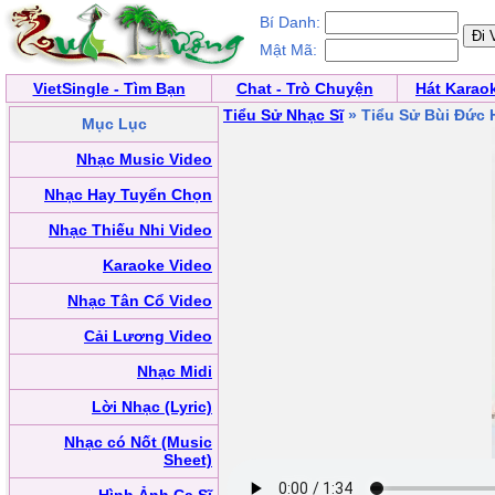
Bí Danh:
Mật Mã:
VietSingle - Tìm Bạn
Chat - Trò Chuyện
Hát Karao
Tiểu Sử Nhạc Sĩ
» Tiểu Sử Bùi Đức
Mục Lục
Nhạc Music Video
Nhạc Hay Tuyển Chọn
Nhạc Thiếu Nhi Video
Karaoke Video
Nhạc Tân Cổ Video
Cải Lương Video
Nhạc Midi
Lời Nhạc (Lyric)
Nhạc có Nốt (Music
Sheet)