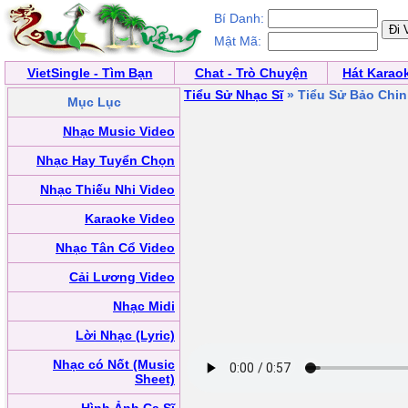
Bí Danh:
Mật Mã:
VietSingle - Tìm Bạn
Chat - Trò Chuyện
Hát Karao
Tiểu Sử Nhạc Sĩ
» Tiểu Sử Bảo Chi
Mục Lục
Nhạc Music Video
Nhạc Hay Tuyển Chọn
Nhạc Thiếu Nhi Video
Karaoke Video
Nhạc Tân Cổ Video
Cải Lương Video
Nhạc Midi
Lời Nhạc (Lyric)
Nhạc có Nốt (Music
Sheet)