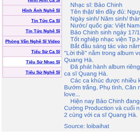
Hình Ảnh Ca Sĩ
Nhạc sĩ: Bảo Chinh
Hình Ảnh Nghệ Sĩ
Tên thật/ tên đầy đủ: Ngu
Ngày sinh/ Năm sinh/ thàn
Tin Tức Ca Sĩ
Nước/ quốc gia: Việt Nam
Tin Tức Nghệ Sĩ
Bảo Chinh sinh ngày 17/1
Tốt nghiệp nhạc viện Tp.
Phỏng Vấn Nghệ Sĩ Video
Bắt đầu sáng tác vào năm 1
Tiểu Sử Ca Sĩ
"Lời thề" nằm trong album vo
Quang Hà.
Tiểu Sử Nhạc Sĩ
Đã phát hành album riêng 
Tiểu Sử Nghệ Sĩ
ca sĩ Quang Hà.
Các ca khúc được nhiều kh
Bướm trắng, Phụ tình, Căn
love...
Hiện nay Bảo Chinh đang c
Cường Production và cuối 
2 cùng với ca sĩ Quang Hà.
Source: loibaihat