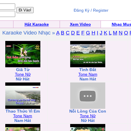
Đăng Ký / Register
Hát Karaoke
Xem Video
Nhạc Mus
Karaoke Video Nhạc »
A
B
C
D
E
F
G
H
I
J
K
L
M
N
O
Giã Từ
Tình Đất
Tone Nữ
Tone Nam
Nữ Hát
Nam Hát
Thao Thức Vì Em
Nỗi Lòng Của Con
Tone Nam
Tone Nữ
Nam Hát
Nữ Hát