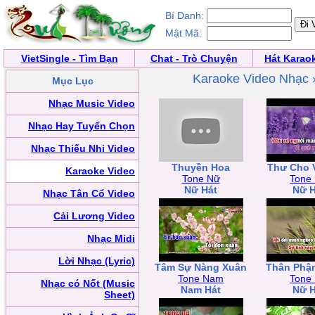
Bí Danh:
Mật Mã:
VietSingle - Tìm Bạn
Chat - Trò Chuyện
Hát Karao
Karaoke Video Nhạc
Mục Lục
Nhạc Music Video
Nhạc Hay Tuyển Chọn
Nhạc Thiếu Nhi Video
Thuyền Hoa
Thư Cho 
Karaoke Video
Tone Nữ
Tone
Nữ Hát
Nữ H
Nhạc Tân Cổ Video
Cải Lương Video
Nhạc Midi
Lời Nhạc (Lyric)
Tâm Sự Nàng Xuân
Thân Phậ
Tone Nam
Tone
Nhạc có Nốt (Music
Nam Hát
Nữ H
Sheet)