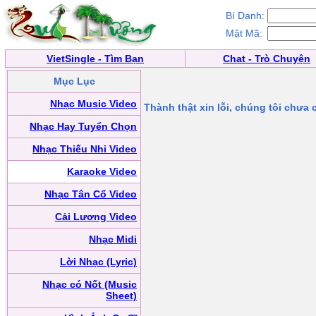
Bí Danh:
Mật Mã:
VietSingle - Tìm Bạn
Chat - Trò Chuyện
Mục Lục
Nhạc Music Video
Thành thật xin lỗi, chúng tôi chưa
Nhạc Hay Tuyển Chọn
Nhạc Thiếu Nhi Video
Karaoke Video
Nhạc Tân Cổ Video
Cải Lương Video
Nhạc Midi
Lời Nhạc (Lyric)
Nhạc có Nốt (Music
Sheet)