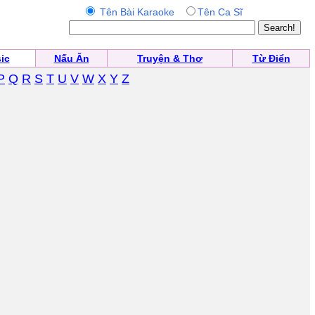
Tên Bài Karaoke
Tên Ca Sĩ
ic
Nấu Ăn
Truyện & Thơ
Từ Điển
P
Q
R
S
T
U
V
W
X
Y
Z