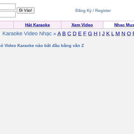
Đăng Ký / Register
Hát Karaoke
Xem Video
Nhạc Mus
Karaoke Video Nhạc »
A
B
C
D
E
F
G
H
I
J
K
L
M
N
O
 có Video Karaoke nào bắt đầu bằng vần Z