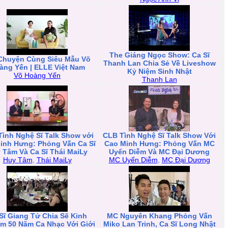
The Giáng Ngọc Show: Ca Sĩ
Chuyện Cùng Siêu Mẫu Võ
Thanh Lan Chia Sẻ Về Liveshow
àng Yến | ELLE Việt Nam
Kỷ Niệm Sinh Nhật
Võ Hoàng Yến
Thanh Lan
ình Nghệ Sĩ Talk Show với
CLB Tình Nghệ Sĩ Talk Show Với
inh Hưng: Phỏng Vấn Ca Sĩ
Cao Minh Hưng: Phỏng Vấn MC
 Tâm Và Ca Sĩ Thái MaiLy
Uyển Diễm Và MC Đại Dương
Huy Tâm
,
Thái MaiLy
MC Uyển Diễm
,
MC Đại Dương
Sĩ Giang Tử Chia Sẽ Kinh
MC Nguyên Khang Phỏng Vấn
m 50 Năm Ca Nhạc Với Giới
Miko Lan Trinh, Ca Sĩ Long Nhật