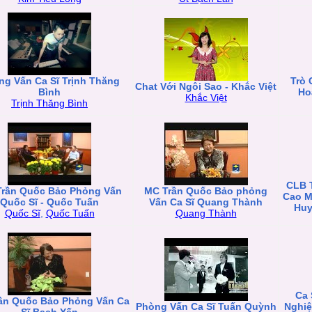
ng Vấn Ca Sĩ Trịnh Thăng
Trò 
Chat Với Ngôi Sao - Khắc Việt
Bình
Ho
Khắc Việt
Trịnh Thăng Bình
CLB T
rần Quốc Bảo Phỏng Vấn
MC Trần Quốc Bảo phỏng
Cao M
Quốc Sĩ - Quốc Tuấn
Vấn Ca Sĩ Quang Thành
Huy
Quốc Sĩ
,
Quốc Tuấn
Quang Thành
Ca 
ần Quốc Bảo Phỏng Vấn Ca
Phòng Vấn Ca Sĩ Tuấn Quỳnh
Nghiệ