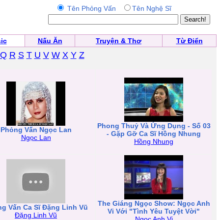
Tên Phỏng Vấn
Tên Nghệ Sĩ
ic
Nấu Ăn
Truyện & Thơ
Từ Điển
Q
R
S
T
U
V
W
X
Y
Z
Phong Thuỷ Và Ứng Dụng - Số 03
Phỏng Vấn Ngọc Lan
- Gặp Gỡ Ca Sĩ Hồng Nhung
Ngọc Lan
Hồng Nhung
The Giáng Ngọc Show: Ngọc Anh
g Vấn Ca Sĩ Đặng Linh Vũ
Vi Với "Tình Yêu Tuyệt Vời"
Đặng Linh Vũ
Ngọc Anh Vi