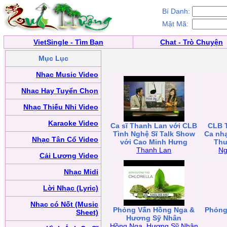
Bí Danh:
Mật Mã:
VietSingle - Tìm Bạn
Chat - Trò Chuyện
Mục Lục
Nhạc Music Video
Nhạc Hay Tuyển Chọn
Nhạc Thiếu Nhi Video
Karaoke Video
Ca sĩ Thanh Lan với CLB
CLB 
Tình Nghệ Sĩ Talk Show
Ca nhạ
Nhạc Tân Cổ Video
với Cao Minh Hưng
Thu
Thanh Lan
Ng
Cải Lương Video
Nhạc Midi
Lời Nhạc (Lyric)
Nhạc có Nốt (Music
Phỏng Vấn Hồng Nga &
Phỏng
Sheet)
Hương Sỹ Nhân
Hồng Nga
,
Hương Sỹ Nhân