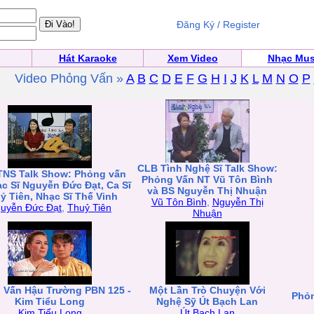
Đăng Ký / Register
Hát Karaoke
Xem Video
Nhạc Mus
Video Phỏng Vấn »
A
B
C
D
E
F
G
H
I
J
K
L
M
N
O
P
CLB Tình Nghệ Sĩ Talk Show:
TNS Talk Show: Phỏng vấn
Phỏng Vấn NT Vũ Tôn Bình
c Sĩ Nguyễn Đức Đạt, Ca Sĩ
và BS Nguyễn Thị Nhuận
ỷ Tiên, Nhạc Sĩ Thế Vinh
Vũ Tôn Bình
,
Nguyễn Thị
uyễn Đức Đạt
,
Thuỷ Tiên
Nhuận
 Vấn Hậu Trường PBN 125 -
Một Lần Trò Chuyện Với
Phỏn
Kim Tiểu Long
Nghệ Sỹ Út Bạch Lan
Kim Tiểu Long
Út Bạch Lan