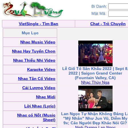
Bí Danh:
Mật Mã:
VietSingle - Tìm Bạn
Chat - Trò Chuyện
Mục Lục
Nhạc Music Video
Nhạc Hay Tuyển Chọn
Nhạc Thiếu Nhi Video
Lễ Giổ Tổ Sân Khấu 2022 | Sept 8
Karaoke Video
2022 | Saigon Grand Center
(Fountain Valley, CA)
Nhạc Tân Cổ Video
Nhạc Thúy Nga
Cải Lương Video
Nhạc Midi
Lời Nhạc (Lyric)
Lan Ngọc Tự Nhận Không Đáng L
Nhạc có Nốt (Music
"Mỹ Nhân" Như Jun Vũ, Diễm My
Sheet)
9x; Các Người Đẹp Khác Nói Gì?
Ninh Dương Lan Ngọc