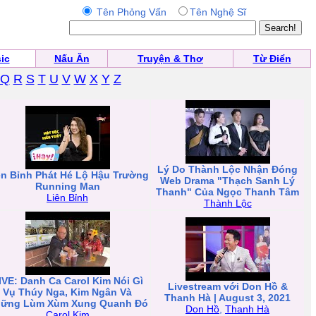
Tên Phỏng Vấn
Tên Nghệ Sĩ
ic
Nấu Ăn
Truyện & Thơ
Từ Điển
Q
R
S
T
U
V
W
X
Y
Z
Lý Do Thành Lộc Nhận Đóng
ên Bỉnh Phát Hé Lộ Hậu Trường
Web Drama "Thạch Sanh Lý
Running Man
Thanh" Của Ngọc Thanh Tâm
Liên Bỉnh
Thành Lộc
IVE: Danh Ca Carol Kim Nói Gì
Livestream với Don Hồ &
Vụ Thúy Nga, Kim Ngân Và
Thanh Hà | August 3, 2021
ững Lùm Xùm Xung Quanh Đó
Don Hồ
,
Thanh Hà
Carol Kim