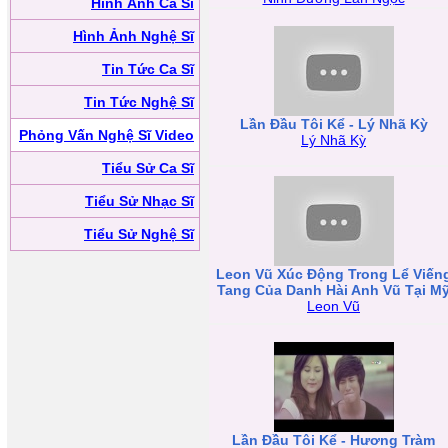
Hình Ảnh Ca Sĩ
Hình Ảnh Nghệ Sĩ
Tin Tức Ca Sĩ
Tin Tức Nghệ Sĩ
Lần Đầu Tôi Kể - Lý Nhã Kỳ
Phỏng Vấn Nghệ Sĩ Video
Lý Nhã Kỳ
Tiểu Sử Ca Sĩ
Tiểu Sử Nhạc Sĩ
Tiểu Sử Nghệ Sĩ
Leon Vũ Xúc Động Trong Lể Viến
Tang Của Danh Hài Anh Vũ Tại M
Leon Vũ
Lần Đầu Tôi Kể - Hương Tràm