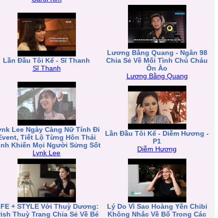
Lương Bằng Quang - Ngân 98
Lần Đầu Tôi Kể - Sĩ Thanh
Chia Sẻ Về Mối Tình Chú Cháu
Sĩ Thanh
Ồn Ào
Lương Bằng Quang
ynk Lee Ngày Càng Nữ Tính Đi
Lần Đầu Tôi Kể - Diễm Hương -
Event, Tiết Lộ Từng Hôn Thái
P1
inh Khiến Mọi Người Sửng Sốt
Diễm Hương
Lynk Lee
IFE + STYLE Với Thuỳ Dương:
Lý Do Vì Sao Hoàng Yến Chibi
rish Thuỳ Trang Chia Sẻ Về Bé
Không Nhắc Về Bố Trong Các