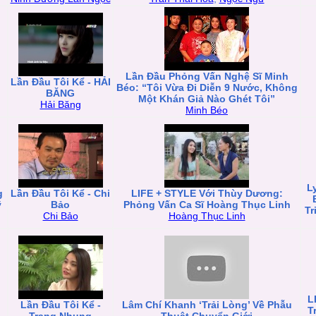
Lần Đầu Phỏng Vấn Nghệ Sĩ Minh
Lần Đầu Tôi Kể - HẢI
Béo: “Tôi Vừa Đi Diễn 9 Nước, Không
BĂNG
Một Khán Giả Nào Ghét Tôi”
Hải Băng
Minh Béo
L
g
Lần Đầu Tôi Kể - Chi
LIFE + STYLE Với Thùy Dương:
ỹ
Bảo
Phỏng Vấn Ca Sĩ Hoàng Thục Linh
Tr
Chi Bảo
Hoàng Thục Linh
L
Lần Đầu Tôi Kể -
Lâm Chí Khanh ‘Trải Lòng’ Về Phẫu
T