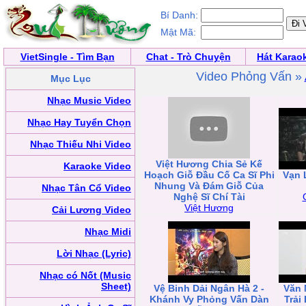
Bí Danh:
Mật Mã:
VietSingle - Tìm Bạn
Chat - Trò Chuyện
Hát Karao
Video Phỏng Vấn »
Mục Lục
Nhạc Music Video
Nhạc Hay Tuyển Chọn
Nhạc Thiếu Nhi Video
Việt Hương Chia Sẻ Kế
Karaoke Video
Hoạch Giỗ Đầu Cố Ca Sĩ Phi
Vạn 
Nhung Và Đám Giỗ Của
Nhạc Tân Cổ Video
Nghệ Sĩ Chí Tài
Việt Hương
Cải Lương Video
Nhạc Midi
Lời Nhạc (Lyric)
Nhạc có Nốt (Music
Sheet)
Vệ Binh Dải Ngân Hà 2 -
Văn 
Khánh Vy Phỏng Vấn Dàn
Trải