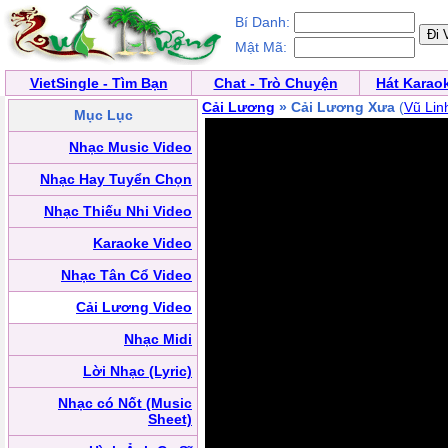
Bí Danh:
Mật Mã:
VietSingle - Tìm Bạn
Chat - Trò Chuyện
Hát Karao
Cải Lương
» Cải Lương Xưa
(
Vũ Lin
Mục Lục
Nhạc Music Video
Nhạc Hay Tuyển Chọn
Nhạc Thiếu Nhi Video
Karaoke Video
Nhạc Tân Cổ Video
Cải Lương Video
Nhạc Midi
Lời Nhạc (Lyric)
Nhạc có Nốt (Music
Sheet)