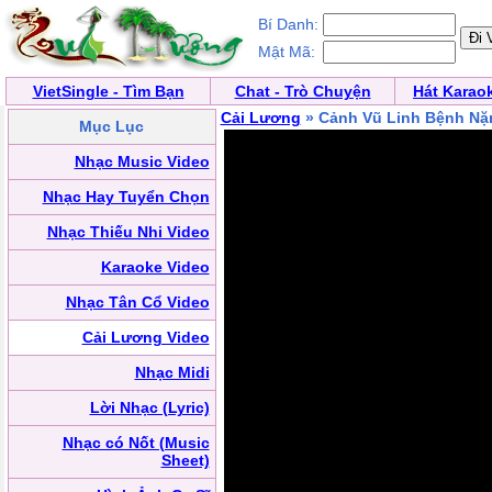
Bí Danh:
Mật Mã:
VietSingle - Tìm Bạn
Chat - Trò Chuyện
Hát Karao
Cải Lương
» Cảnh Vũ Linh Bệnh Nặn
Mục Lục
Nhạc Music Video
Nhạc Hay Tuyển Chọn
Nhạc Thiếu Nhi Video
Karaoke Video
Nhạc Tân Cổ Video
Cải Lương Video
Nhạc Midi
Lời Nhạc (Lyric)
Nhạc có Nốt (Music
Sheet)