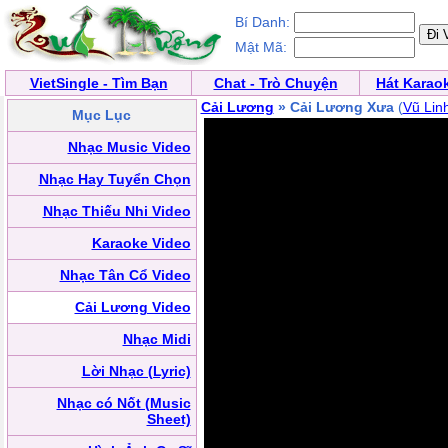
Bí Danh:
Mật Mã:
VietSingle - Tìm Bạn
Chat - Trò Chuyện
Hát Karao
Cải Lương
» Cải Lương Xưa
(
Vũ Lin
Mục Lục
Nhạc Music Video
Nhạc Hay Tuyển Chọn
Nhạc Thiếu Nhi Video
Karaoke Video
Nhạc Tân Cổ Video
Cải Lương Video
Nhạc Midi
Lời Nhạc (Lyric)
Nhạc có Nốt (Music
Sheet)