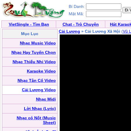
Bí Danh:
Mật Mã:
VietSingle - Tìm Bạn
Chat - Trò Chuyện
Hát Karao
Cải Lương
» Cải Lương Xã Hội
(
Vũ L
Mục Lục
Nhạc Music Video
Nhạc Hay Tuyển Chọn
Nhạc Thiếu Nhi Video
Karaoke Video
Nhạc Tân Cổ Video
Cải Lương Video
Nhạc Midi
Lời Nhạc (Lyric)
Nhạc có Nốt (Music
Sheet)