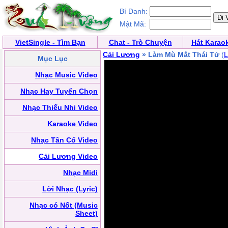
Bí Danh:
Mật Mã:
VietSingle - Tìm Bạn
Chat - Trò Chuyện
Hát Karao
Cải Lương
» Làm Mù Mắt Thái Tử
(
L
Mục Lục
Nhạc Music Video
Nhạc Hay Tuyển Chọn
Nhạc Thiếu Nhi Video
Karaoke Video
Nhạc Tân Cổ Video
Cải Lương Video
Nhạc Midi
Lời Nhạc (Lyric)
Nhạc có Nốt (Music
Sheet)