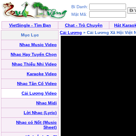
Bí Danh:
Mật Mã:
VietSingle - Tìm Bạn
Chat - Trò Chuyện
Hát Karao
Cải Lương
» Cải Lương Xã Hội Việt
Mục Lục
Nhạc Music Video
Nhạc Hay Tuyển Chọn
Nhạc Thiếu Nhi Video
Karaoke Video
Nhạc Tân Cổ Video
Cải Lương Video
Nhạc Midi
Lời Nhạc (Lyric)
Nhạc có Nốt (Music
Sheet)