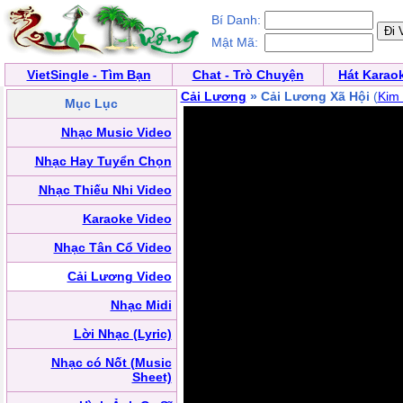
Bí Danh:
Mật Mã:
VietSingle - Tìm Bạn
Chat - Trò Chuyện
Hát Karao
Cải Lương
» Cải Lương Xã Hội
(
Kim
Mục Lục
Nhạc Music Video
Nhạc Hay Tuyển Chọn
Nhạc Thiếu Nhi Video
Karaoke Video
Nhạc Tân Cổ Video
Cải Lương Video
Nhạc Midi
Lời Nhạc (Lyric)
Nhạc có Nốt (Music
Sheet)