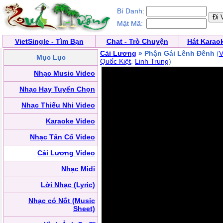
Bí Danh:
Mật Mã:
VietSingle - Tìm Bạn
Chat - Trò Chuyện
Hát Karao
Cải Lương
» Phận Gái Lênh Đênh
(
V
Mục Lục
Quốc Kiệt
,
Linh Trung
)
Nhạc Music Video
Nhạc Hay Tuyển Chọn
Nhạc Thiếu Nhi Video
Karaoke Video
Nhạc Tân Cổ Video
Cải Lương Video
Nhạc Midi
Lời Nhạc (Lyric)
Nhạc có Nốt (Music
Sheet)