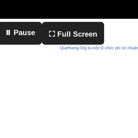
⏸ Pause
⛶ Full Screen
QueHuong.Org là một tổ chức phi lợi nhuận
▶ Play