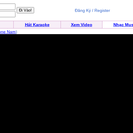
Đăng Ký / Register
Hát Karaoke
Xem Video
Nhạc Mus
one Nam
)