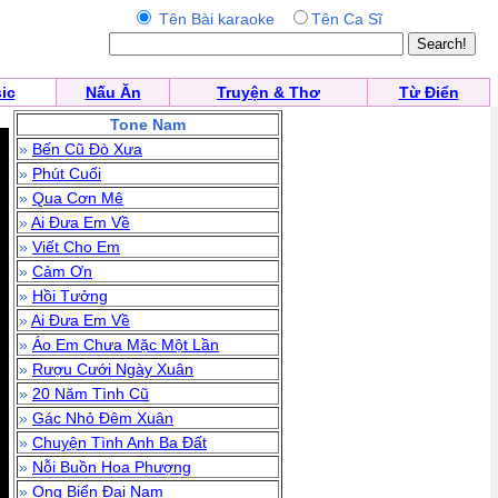
Tên Bài karaoke
Tên Ca Sĩ
ic
Nấu Ăn
Truyện & Thơ
Từ Điển
Tone Nam
»
Bến Cũ Đò Xưa
»
Phút Cuối
»
Qua Cơn Mê
»
Ai Đưa Em Về
»
Viết Cho Em
»
Cảm Ơn
»
Hồi Tưởng
»
Ai Đưa Em Về
»
Áo Em Chưa Mặc Một Lần
»
Rượu Cưới Ngày Xuân
»
20 Năm Tình Cũ
»
Gác Nhỏ Đêm Xuân
»
Chuyện Tình Anh Ba Đất
»
Nỗi Buồn Hoa Phượng
»
Ong Biển Đại Nam