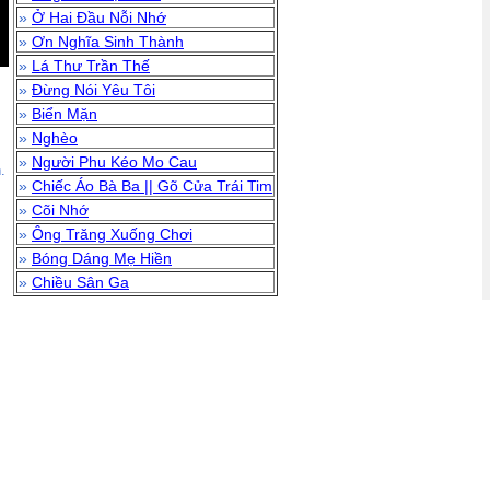
»
Ở Hai Đầu Nỗi Nhớ
»
Ơn Nghĩa Sinh Thành
»
Lá Thư Trần Thế
»
Đừng Nói Yêu Tôi
»
Biển Mặn
»
Nghèo
»
Người Phu Kéo Mo Cau
.
»
Chiếc Áo Bà Ba || Gõ Cửa Trái Tim
»
Cõi Nhớ
»
Ông Trăng Xuống Chơi
»
Bóng Dáng Mẹ Hiền
»
Chiều Sân Ga