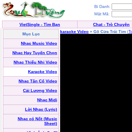
Bí Danh:
Mật Mã:
VietSingle - Tìm Bạn
Chat - Trò Chuyện
karaoke Video
» Gõ Cửa Trái Tim
(
T
Mục Lục
Nhạc Music Video
Nhạc Hay Tuyển Chọn
Nhạc Thiếu Nhi Video
Karaoke Video
Nhạc Tân Cổ Video
Cải Lương Video
Nhạc Midi
Lời Nhạc (Lyric)
Nhạc có Nốt (Music
Sheet)