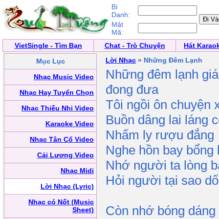
Bí
Danh:
Mật
Mã:
VietSingle - Tìm Bạn
Chat - Trò Chuyện
Hát Karao
Lời Nhạc
» Những Đêm Lạnh
Mục Lục
Những đêm lạnh giá
Nhạc Music Video
đong đưa
Nhạc Hay Tuyển Chọn
Tôi ngồi ôn chuyện 
Nhạc Thiếu Nhi Video
Buồn dâng lai láng c
Karaoke Video
Nhấm ly rượu đắng
Nhạc Tân Cổ Video
Nghe hồn bay bổng 
Cải Lương Video
Nhớ người ta lòng 
Nhạc Midi
Hỏi người tại sao dố
Lời Nhạc (Lyric)
Nhạc có Nốt (Music
Còn nhớ bóng dáng 
Sheet)