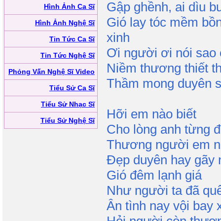
Gập ghềnh, ai dìu 
Hình Ảnh Ca Sĩ
Gió lay tóc mềm bồ
Hình Ảnh Nghệ Sĩ
xinh
Tin Tức Ca Sĩ
Ơi người ơi nói sao
Tin Tức Nghệ Sĩ
Niềm thương thiết t
Phỏng Vấn Nghệ Sĩ Video
Thầm mong duyên s
Tiểu Sử Ca Sĩ
Tiểu Sử Nhạc Sĩ
Hỡi em nào biết
Tiểu Sử Nghệ Sĩ
Cho lòng anh từng 
Thương người em n
Đẹp duyên hay gãy 
Gió đêm lạnh giá
Như người ta đã quê
Ân tình nay vội bay 