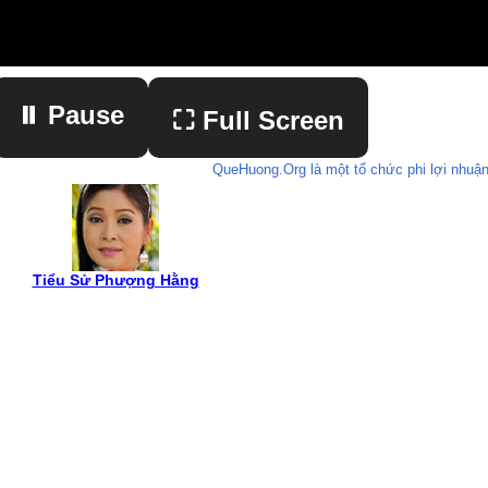
⏸ Pause
⛶ Full Screen
QueHuong.Org là một tổ chức phi lợi nhuận
▶ Play
Tiểu Sử Phượng Hằng