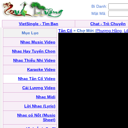
Bí Danh:
Mật Mã:
VietSingle - Tìm Bạn
Chat - Trò Chuyện
Tân Cổ
» Chợ Mới
(
Phượng Hằng
,
L
Mục Lục
Nhạc Music Video
Nhạc Hay Tuyển Chọn
Nhạc Thiếu Nhi Video
Karaoke Video
Nhạc Tân Cổ Video
Cải Lương Video
Nhạc Midi
Lời Nhạc (Lyric)
Nhạc có Nốt (Music
Sheet)