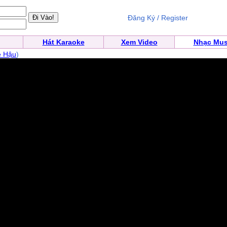
Đăng Ký / Register
Hát Karaoke
Xem Video
Nhạc Mus
ê Hậu
)