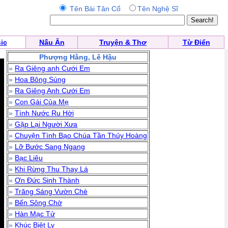
Tên Bài Tân Cổ
Tên Nghệ Sĩ
ic
Nấu Ăn
Truyện & Thơ
Từ Điển
Phượng Hằng, Lê Hậu
»
Ra Giêng anh Cưới Em
»
Hoa Bông Súng
»
Ra Giêng Anh Cưới Em
»
Con Gái Của Mẹ
»
Tình Nước Ru Hời
»
Gặp Lại Người Xưa
»
Chuyện Tình Bạo Chúa Tần Thủy Hoàng
»
Lỡ Bước Sang Ngang
»
Bạc Liêu
»
Khi Rừng Thu Thay Lá
»
Ơn Đức Sinh Thành
»
Trăng Sáng Vườn Chè
»
Bến Sông Chờ
»
Hàn Mạc Tử
»
Khúc Biệt Ly