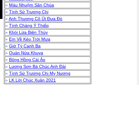
»
Máu Nhuộm Sân Chùa
»
Tình Sử Trương Chi
»
Anh Thương Cô Út Đưa Đò
»
Tình Chàng Ý Thiếp
»
Khói Lửa Biên Thùy
»
Em Về Kẻo Trời Mưa
»
Giờ Tý Canh Ba
.
»
Quán Nửa Khuya
»
Bông Hồng Cài Áo
»
Lương Sơn Bá Chúc Anh Đài
»
Tình Sử Trương Chi Mỵ Nương
»
LK Lời Chúc Xuân 2021