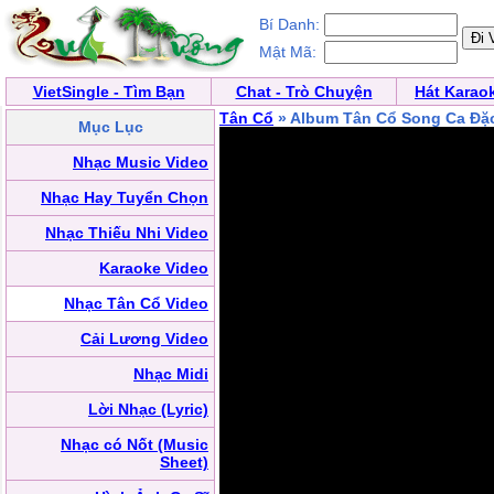
Bí Danh:
Mật Mã:
VietSingle - Tìm Bạn
Chat - Trò Chuyện
Hát Karao
Tân Cổ
» Album Tân Cổ Song Ca Đặc
Mục Lục
Nhạc Music Video
Nhạc Hay Tuyển Chọn
Nhạc Thiếu Nhi Video
Karaoke Video
Nhạc Tân Cổ Video
Cải Lương Video
Nhạc Midi
Lời Nhạc (Lyric)
Nhạc có Nốt (Music
Sheet)