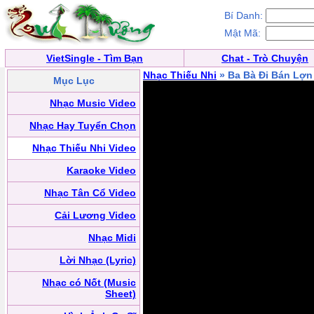
Bí Danh:
Mật Mã:
VietSingle - Tìm Bạn
Chat - Trò Chuyện
Nhạc Thiếu Nhi
» Ba Bà Đi Bán Lợn
Mục Lục
Nhạc Music Video
Nhạc Hay Tuyển Chọn
Nhạc Thiếu Nhi Video
Karaoke Video
Nhạc Tân Cổ Video
Cải Lương Video
Nhạc Midi
Lời Nhạc (Lyric)
Nhạc có Nốt (Music
Sheet)