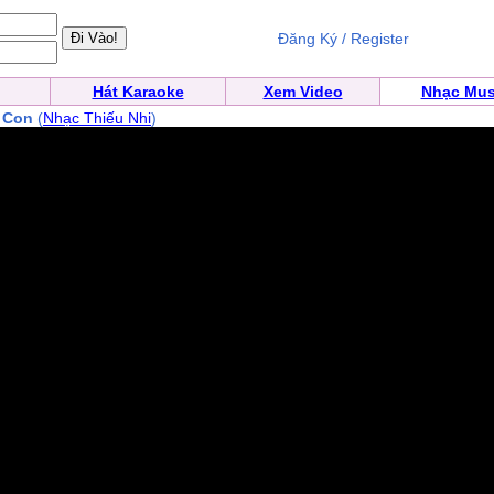
Đăng Ký / Register
Hát Karaoke
Xem Video
Nhạc Mus
 Con
(
Nhạc Thiếu Nhi
)