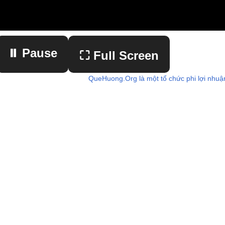
⏸ Pause
⛶ Full Screen
QueHuong.Org là một tổ chức phi lợi nhuậ
▶ Play