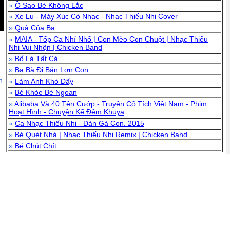
»
Ồ Sao Bé Không Lắc
»
Xe Lu - Máy Xúc Có Nhạc - Nhạc Thiếu Nhi Cover
»
Quà Của Ba
»
MAIA - Tốp Ca Nhí Nhố | Con Mèo Con Chuột | Nhạc Thiếu
Nhi Vui Nhộn | Chicken Band
»
Bố Là Tất Cả
»
Ba Bà Đi Bán Lợn Con
n
»
Làm Anh Khó Đấy
»
Bé Khỏe Bé Ngoan
»
Alibaba Và 40 Tên Cướp - Truyện Cổ Tích Việt Nam - Phim
Hoạt Hình - Chuyện Kể Đêm Khuya
»
Ca Nhạc Thiếu Nhi - Đàn Gà Con. 2015
»
Bé Quét Nhà | Nhạc Thiếu Nhi Remix | Chicken Band
»
Bé Chút Chít