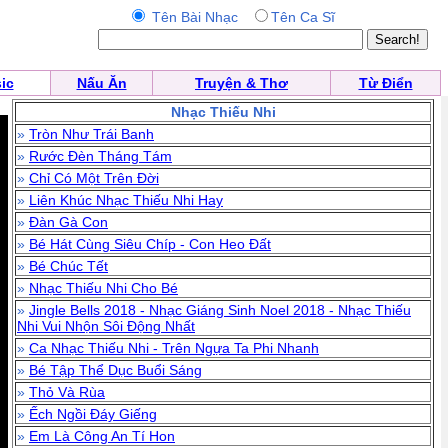
Tên Bài Nhạc
Tên Ca Sĩ
ic
Nấu Ăn
Truyện & Thơ
Từ Điển
Nhạc Thiếu Nhi
»
Tròn Như Trái Banh
»
Rước Đèn Tháng Tám
»
Chỉ Có Một Trên Đời
»
Liên Khúc Nhạc Thiếu Nhi Hay
»
Đàn Gà Con
»
Bé Hát Cùng Siêu Chíp - Con Heo Đất
»
Bé Chúc Tết
»
Nhạc Thiếu Nhi Cho Bé
»
Jingle Bells 2018 - Nhạc Giáng Sinh Noel 2018 - Nhạc Thiếu
Nhi Vui Nhộn Sôi Động Nhất
»
Ca Nhạc Thiếu Nhi - Trên Ngựa Ta Phi Nhanh
»
Bé Tập Thể Dục Buổi Sáng
»
Thỏ Và Rùa
»
Ếch Ngồi Đáy Giếng
»
Em Là Công An Tí Hon