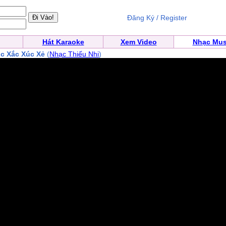
Đăng Ký / Register
Hát Karaoke
Xem Video
Nhạc Mus
úc Xắc Xúc Xẻ
(
Nhạc Thiếu Nhi
)