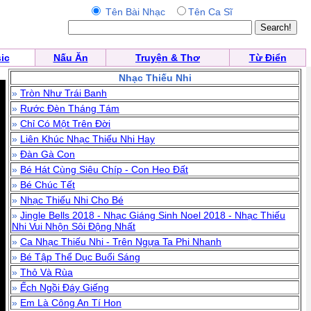
Tên Bài Nhạc
Tên Ca Sĩ
ic
Nấu Ăn
Truyện & Thơ
Từ Điển
Nhạc Thiếu Nhi
»
Tròn Như Trái Banh
»
Rước Đèn Tháng Tám
»
Chỉ Có Một Trên Đời
»
Liên Khúc Nhạc Thiếu Nhi Hay
»
Đàn Gà Con
»
Bé Hát Cùng Siêu Chíp - Con Heo Đất
»
Bé Chúc Tết
»
Nhạc Thiếu Nhi Cho Bé
»
Jingle Bells 2018 - Nhạc Giáng Sinh Noel 2018 - Nhạc Thiếu
Nhi Vui Nhộn Sôi Động Nhất
»
Ca Nhạc Thiếu Nhi - Trên Ngựa Ta Phi Nhanh
»
Bé Tập Thể Dục Buổi Sáng
»
Thỏ Và Rùa
»
Ếch Ngồi Đáy Giếng
»
Em Là Công An Tí Hon