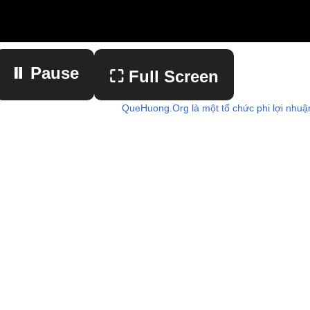
⏸ Pause
⛶ Full Screen
QueHuong.Org là một tổ chức phi lợi nhuậ
▶ Play