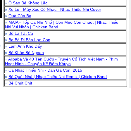
»
Ồ Sao Bé Không Lắc
»
Xe Lu - Máy Xúc Có Nhạc - Nhạc Thiếu Nhi Cover
»
Quà Của Ba
»
MAIA - Tốp Ca Nhí Nhố | Con Mèo Con Chuột | Nhạc Thiếu
Nhi Vui Nhộn | Chicken Band
»
Bố Là Tất Cả
»
Ba Bà Đi Bán Lợn Con
n
»
Làm Anh Khó Đấy
»
Bé Khỏe Bé Ngoan
»
Alibaba Và 40 Tên Cướp - Truyện Cổ Tích Việt Nam - Phim
Hoạt Hình - Chuyện Kể Đêm Khuya
»
Ca Nhạc Thiếu Nhi - Đàn Gà Con. 2015
»
Bé Quét Nhà | Nhạc Thiếu Nhi Remix | Chicken Band
»
Bé Chút Chít