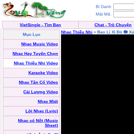
Bí Danh:
Mật Mã:
VietSingle - Tìm Bạn
Chat - Trò Chuyện
Nhạc Thiếu Nhi
» Bao Lì Xì Đỏ 🐘 X
Mục Lục
Nhạc Music Video
Nhạc Hay Tuyển Chọn
Nhạc Thiếu Nhi Video
Karaoke Video
Nhạc Tân Cổ Video
Cải Lương Video
Nhạc Midi
Lời Nhạc (Lyric)
Nhạc có Nốt (Music
Sheet)