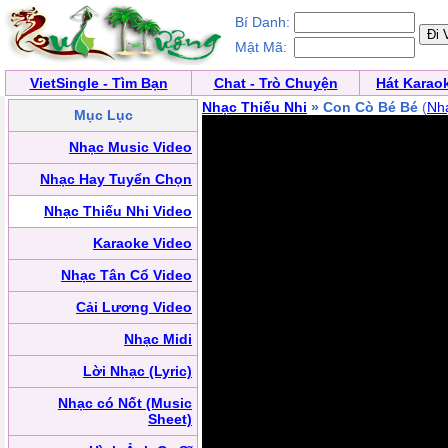
Bí Danh:
Mật Mã:
VietSingle - Tìm Bạn
Chat - Trò Chuyện
Hát Karao
Nhạc Thiếu Nhi
» Con Cò Bé Bé
(
Nhạ
Mục Lục
Nhạc Music Video
Nhạc Hay Tuyển Chọn
Nhạc Thiếu Nhi Video
Karaoke Video
Nhạc Tân Cổ Video
Cải Lương Video
Nhạc Midi
Lời Nhạc (Lyric)
Nhạc có Nốt (Music
Sheet)