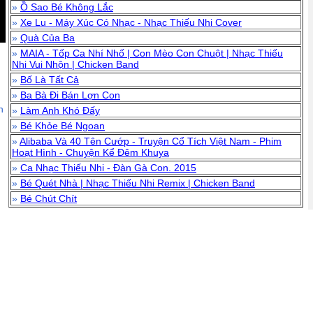
»
Ồ Sao Bé Không Lắc
»
Xe Lu - Máy Xúc Có Nhạc - Nhạc Thiếu Nhi Cover
»
Quà Của Ba
»
MAIA - Tốp Ca Nhí Nhố | Con Mèo Con Chuột | Nhạc Thiếu
Nhi Vui Nhộn | Chicken Band
»
Bố Là Tất Cả
»
Ba Bà Đi Bán Lợn Con
n
»
Làm Anh Khó Đấy
»
Bé Khỏe Bé Ngoan
»
Alibaba Và 40 Tên Cướp - Truyện Cổ Tích Việt Nam - Phim
Hoạt Hình - Chuyện Kể Đêm Khuya
»
Ca Nhạc Thiếu Nhi - Đàn Gà Con. 2015
»
Bé Quét Nhà | Nhạc Thiếu Nhi Remix | Chicken Band
»
Bé Chút Chít