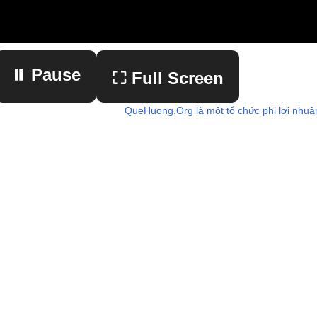
⏸ Pause
⛶ Full Screen
QueHuong.Org là một tổ chức phi lợi nhuậ
▶ Play