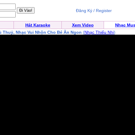
Đăng Ký / Register
Hát Karaoke
Xem Video
Nhạc Mus
ù Thuỷ, Nhạc Vui Nhộn Cho Bé Ăn Ngon
(
Nhạc Thiếu Nhi
)