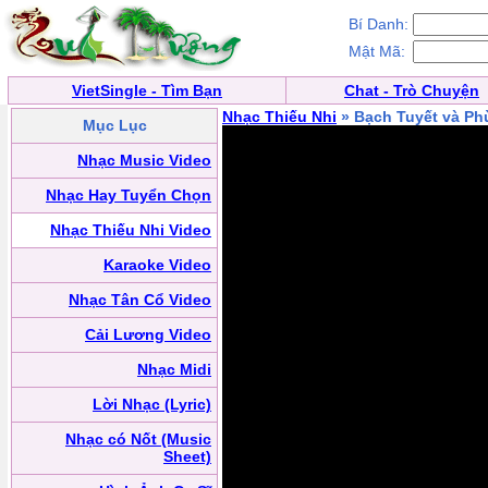
Bí Danh:
Mật Mã:
VietSingle - Tìm Bạn
Chat - Trò Chuyện
Nhạc Thiếu Nhi
» Bạch Tuyết và Ph
Mục Lục
Nhạc Music Video
Nhạc Hay Tuyển Chọn
Nhạc Thiếu Nhi Video
Karaoke Video
Nhạc Tân Cổ Video
Cải Lương Video
Nhạc Midi
Lời Nhạc (Lyric)
Nhạc có Nốt (Music
Sheet)