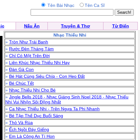
Tên Bài Nhạc
Tên Ca Sĩ
ic
Nấu Ăn
Truyện & Thơ
Từ Điển
Nhạc Thiếu Nhi
»
Tròn Như Trái Banh
»
Rước Đèn Tháng Tám
»
Chỉ Có Một Trên Đời
»
Liên Khúc Nhạc Thiếu Nhi Hay
»
Đàn Gà Con
»
Bé Hát Cùng Siêu Chíp - Con Heo Đất
»
Bé Chúc Tết
»
Nhạc Thiếu Nhi Cho Bé
»
Jingle Bells 2018 - Nhạc Giáng Sinh Noel 2018 - Nhạc Thiếu
Nhi Vui Nhộn Sôi Động Nhất
»
Ca Nhạc Thiếu Nhi - Trên Ngựa Ta Phi Nhanh
»
Bé Tập Thể Dục Buổi Sáng
»
Thỏ Và Rùa
»
Ếch Ngồi Đáy Giếng
»
Em Là Công An Tí Hon