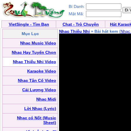
Bí Danh:
Mật Mã:
VietSingle - Tìm Bạn
Chat - Trò Chuyện
Hát Karao
Nhạc Thiếu Nhi
» Bài hát kem
(
Nhạc 
Mục Lục
Nhạc Music Video
Nhạc Hay Tuyển Chọn
Nhạc Thiếu Nhi Video
Karaoke Video
Nhạc Tân Cổ Video
Cải Lương Video
Nhạc Midi
Lời Nhạc (Lyric)
Nhạc có Nốt (Music
Sheet)