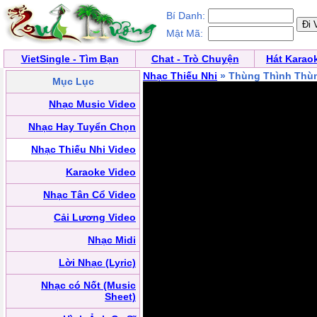
Bí Danh:
Mật Mã:
VietSingle - Tìm Bạn
Chat - Trò Chuyện
Hát Karao
Nhạc Thiếu Nhi
» Thùng Thình Thù
Mục Lục
Nhạc Music Video
Nhạc Hay Tuyển Chọn
Nhạc Thiếu Nhi Video
Karaoke Video
Nhạc Tân Cổ Video
Cải Lương Video
Nhạc Midi
Lời Nhạc (Lyric)
Nhạc có Nốt (Music
Sheet)