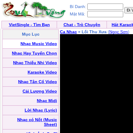
Bí Danh:
Mật Mã:
VietSingle - Tìm Bạn
Chat - Trò Chuyện
Hát Karao
Ca Nhạc
» Lối Thu Xưa
(
Ngọc Sơn
)
Mục Lục
Nhạc Music Video
Nhạc Hay Tuyển Chọn
Nhạc Thiếu Nhi Video
Karaoke Video
Nhạc Tân Cổ Video
Cải Lương Video
Nhạc Midi
Lời Nhạc (Lyric)
Nhạc có Nốt (Music
Sheet)