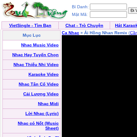
Bí Danh:
Mật Mã:
VietSingle - Tìm Bạn
Chat - Trò Chuyện
Hát Karao
Ca Nhạc
» Ải Hồng Nhan Remix
(
Cần
Mục Lục
Nhạc Music Video
Nhạc Hay Tuyển Chọn
Nhạc Thiếu Nhi Video
Karaoke Video
Nhạc Tân Cổ Video
Cải Lương Video
Nhạc Midi
Lời Nhạc (Lyric)
Nhạc có Nốt (Music
Sheet)