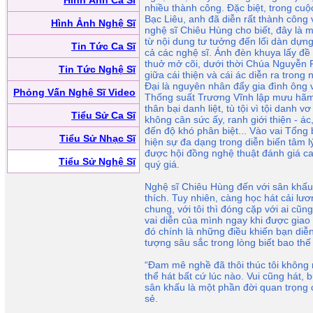
Hình Ảnh Ca Sĩ
nhiều thành công. Ðặc biệt, trong cuộ
Bạc Liêu, anh đã diễn rất thành côn
Hình Ảnh Nghệ Sĩ
nghệ sĩ Chiêu Hùng cho biết, đây là 
từ nội dung tư tưởng đến lối dàn dựn
Tin Tức Ca Sĩ
cả các nghệ sĩ. Ánh đèn khuya lấy đề t
thuở mở cõi, dưới thời Chúa Nguyễn 
Tin Tức Nghệ Sĩ
giữa cái thiện và cái ác diễn ra trong
Ðại là nguyên nhân đẩy gia đình ông v
Phỏng Vấn Nghệ Sĩ Video
Thống suất Trương Vĩnh lập mưu hãm 
thân bại danh liệt, tù tội vì tội danh 
Tiểu Sử Ca Sĩ
không cân sức ấy, ranh giới thiện - á
đến độ khó phân biệt... Vào vai Tổng 
Tiểu Sử Nhạc Sĩ
hiện sự đa dạng trong diễn biến tâm l
được hội đồng nghệ thuật đánh giá c
Tiểu Sử Nghệ Sĩ
quý giá.
Nghệ sĩ Chiêu Hùng đến với sân khấu 
thích. Tuy nhiên, càng học hát cải lư
chung, với tôi thì đóng cặp với ai cũ
vai diễn của mình ngay khi được giao v
đó chính là những điều khiến bạn diễ
tượng sâu sắc trong lòng biết bao thế
“Ðam mê nghề đã thôi thúc tôi không 
thể hát bất cứ lúc nào. Vui cũng hát, 
sân khấu là một phần đời quan trọng 
sẻ.