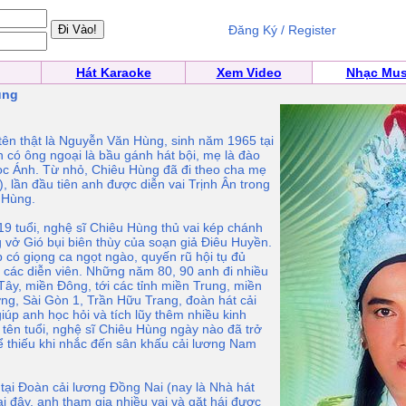
Đăng Ký / Register
Hát Karaoke
Xem Video
Nhạc Mus
ùng
n thật là Nguyễn Văn Hùng, sinh năm 1965 tại
h có ông ngoại là bầu gánh hát bội, mẹ là đào
c Ánh. Từ nhỏ, Chiêu Hùng đã đi theo cha mẹ
, lần đầu tiên anh được diễn vai Trịnh Ân trong
 Hùng.
19 tuổi, nghệ sĩ Chiêu Hùng thủ vai kép chánh
g vở Gió bụi biên thùy của soạn giả Ðiêu Huyền.
 có giọng ca ngọt ngào, quyến rũ hội tụ đủ
g các diễn viên. Những năm 80, 90 anh đi nhiều
Tây, miền Ðông, tới các tỉnh miền Trung, miền
ng, Sài Gòn 1, Trần Hữu Trang, đoàn hát cải
úp anh học hỏi và tích lũy thêm nhiều kinh
tên tuổi, nghệ sĩ Chiêu Hùng ngày nào đã trở
ể thiếu khi nhắc đến sân khấu cải lương Nam
ại Ðoàn cải lương Ðồng Nai (nay là Nhà hát
i đây, anh tham gia nhiều vai và gặt hái được