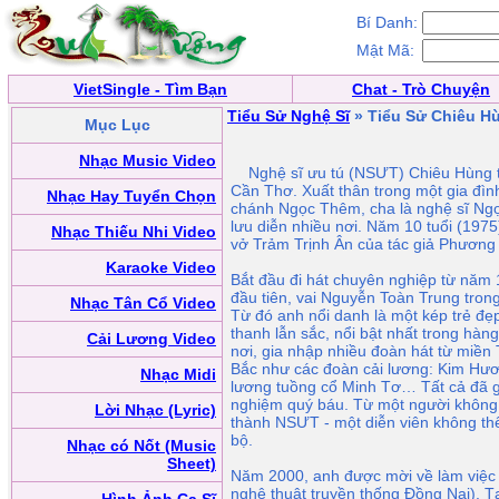
Bí Danh:
Mật Mã:
VietSingle - Tìm Bạn
Chat - Trò Chuyện
Tiểu Sử Nghệ Sĩ
» Tiểu Sử Chiêu H
Mục Lục
Nhạc Music Video
Nghệ sĩ ưu tú (NSƯT) Chiêu Hùng tê
Cần Thơ. Xuất thân trong một gia đìn
Nhạc Hay Tuyển Chọn
chánh Ngọc Thêm, cha là nghệ sĩ Ngọ
lưu diễn nhiều nơi. Năm 10 tuổi (1975)
Nhạc Thiếu Nhi Video
vở Trảm Trịnh Ân của tác giả Phương
Karaoke Video
Bắt đầu đi hát chuyên nghiệp từ năm 
đầu tiên, vai Nguyễn Toàn Trung tron
Nhạc Tân Cổ Video
Từ đó anh nổi danh là một kép trẻ đẹp
thanh lẫn sắc, nổi bật nhất trong hàn
Cải Lương Video
nơi, gia nhập nhiều đoàn hát từ miền 
Bắc như các đoàn cải lương: Kim Hươ
Nhạc Midi
lương tuồng cổ Minh Tơ… Tất cả đã gi
nghiệm quý báu. Từ một người không 
Lời Nhạc (Lyric)
thành NSƯT - một diễn viên không th
bộ.
Nhạc có Nốt (Music
Sheet)
Năm 2000, anh được mời về làm việc t
nghệ thuật truyền thống Ðồng Nai). Tạ