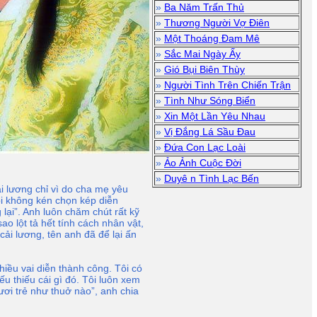
»
Ba Năm Trấn Thủ
»
Thương Người Vợ Điên
»
Một Thoáng Đam Mê
»
Sắc Mai Ngày Ấy
»
Gió Bụi Biên Thùy
»
Người Tình Trên Chiến Trận
»
Tình Như Sóng Biển
»
Xin Một Lần Yêu Nhau
»
Vị Đắng Lá Sầu Đau
»
Đứa Con Lạc Loài
»
Ảo Ảnh Cuộc Đời
»
Duyê n Tình Lạc Bến
i lương chỉ vì do cha mẹ yêu
ôi không kén chọn kép diễn
lại”. Anh luôn chăm chút rất kỹ
ao lột tả hết tính cách nhân vật,
ải lương, tên anh đã để lại ấn
iều vai diễn thành công. Tôi có
ếu thiếu cái gì đó. Tôi luôn xem
ơi trẻ như thuở nào”, anh chia