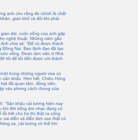
ng anh cho rằng đó chính là chất
khăn, gian khổ và đôi khi phải
 gian dài, cuộc sống của anh gặp
n cho nghệ thuật. Những năm gần
 Anh chia sẻ: “Ðể có được thành
ng Ðồng Nai. Ban lãnh đạo đã tạo
i cuộc sống. Ðược làm việc ở Nhà
đỡ tôi để tôi đến được với thành
 một trong những người vừa có
rên sân khấu. Hơn hết, Chiêu Hùng
 hát đã quan tâm, động viên,
hập vào phong cách chung của
t: “Sân khấu cải lương hiện nay
u khi đời sống âm nhạc đang có
lỗi hết cho họ thì thật ra cũng
vai diễn và diễn làm sao thật có
hông xa, cải lương có thể tìm