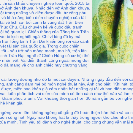
c thi sân khấu chuyên nghiệp toàn quốc 2015 tại
g vở Ánh đèn khuya. Nhắc đến vở Ánh đèn khuya,
một trong những vở diễn được đầu tư công phu,
g và khả năng biểu diễn chuyên nghiệp của tất
ài về lịch sử, bối cảnh là vùng đất Trấn Biên
Phúc Chu. Câu chuyện kể về cuộc đấu tranh
 nội bộ quan lại. Chiến thắng của Tổng binh Trần
ào bi kịch nghiệt ngã. Chỉ vì lòng đố kỵ mà
hại Tổng binh Trần Ðại khiến ông rơi vào cảnh
vơ vét tài sản của quốc gia. Trong cuộc chiến
c, tốt - xấu trở nên mỏng manh, mơ hồ, trộn lẫn
binh Trần Ðại, nghệ sĩ Chiêu Hùng có cơ hội thể
ý nhân vật. Vai diễn thành công ngoài mong đợi,
ao đã mang về cho anh chiếc huy chương vàng
cải lương dường như đó là một cái duyên. Những ngày đầu đến với cả
ơng, anh càng đam mê bộ môn nghệ thuật này. Anh cho biết: “Khi hát, t
ng được, miễn sao khán giả cảm nhận hết những gì tôi và bạn diễn mang 
ai, luôn phân tích vai diễn của mình có tính cách như thế nào và làm s
n khâm phục ở anh. Với khoảng thời gian hơn 30 năm gắn bó với nghề c
 hệ khán giả.
ngừng vươn lên, không ngừng cố gắng để hoàn thiện bản thân và có nh
buồn cũng hát. Ngày nào không hát là thấy trong người khó chịu như thi
của mình. Tình yêu tôi dành cho nghệ thuật, cho công chúng vẫn mãi tư