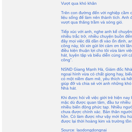
Vượt qua khó khăn
Trên con đường đến với nghiệp cầm c
liệu sống để làm nên thành tích. Anh 
vượt qua thăng trầm và sóng gió.
Tiếp xúc với anh, nghe anh kể chuyện
nhiều trắc trở, nhiều chuyện buồn đế
đây mọi việc đã dần đi vào ổn định, 
công này, tôi xin gửi lời cảm ơn tới 
điều kiện thuận lợi cho tôi vừa làm v
hát, luyện tập và biểu diễn cùng với 
công”.
NSND Giang Mạnh Hà, Giám đốc Nhà h
ngoại hình vừa có chất giọng hay, biể
có một niềm đam mê, yêu thích và hết
giúp đỡ và chia sẻ với anh những kh
Nhà hát.
Khi được hỏi về việc giới trẻ hiện na
mặc dù được quan tâm, đầu tư nhiều 
nhiều biến động phức tạp. Nhiều người 
chưa được chính xác. Bản thân người 
hồn. Có làm được như vậy mới thu hút
được lại thời hoàng kim và trường tồn
Source: laodongdongnai