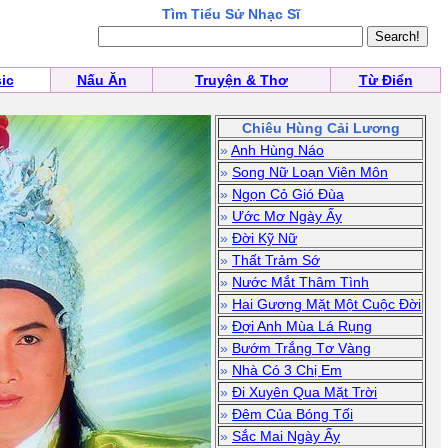
Tìm Tiểu Sử Nhạc Sĩ
ic
Nấu Ăn
Truyện & Thơ
Từ Điển
Chiêu Hùng Cải Lương
»
Anh Hùng Náo
»
Song Nữ Loạn Viên Môn
»
Ngọn Cỏ Gió Đùa
»
Ước Mơ Ngày Ấy
»
Đời Kỹ Nữ
»
Thất Trảm Sớ
»
Nước Mắt Thâm Tình
»
Hai Gương Mặt Một Cuộc Đời
»
Đợi Anh Mùa Lá Rụng
»
Bướm Trắng Tơ Vàng
»
Nhà Có 3 Chị Em
»
Đi Xuyên Qua Mặt Trời
»
Đêm Của Bóng Tối
»
Sắc Mai Ngày Ấy