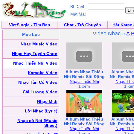
Bí Danh:
Mật Mã:
VietSingle - Tìm Bạn
Chat - Trò Chuyện
Hát Karao
Video Nhạc »
A
Mục Lục
Nhạc Music Video
Nhạc Hay Tuyển Chọn
Nhạc Thiếu Nhi Video
Album Nhạc Thiếu
Album Nhạ
Karaoke Video
Nhi Remix Sôi Động
Nhi Remix 
Nhạc Thiếu Nhi
Nhạc Thi
Nhạc Tân Cổ Video
1 xem
1 xe
Cải Lương Video
Nhạc Midi
Lời Nhạc (Lyric)
Album Nhạc Thiếu
Album Nhạ
Nhạc có Nốt (Music
Nhi Remix Sôi Động
Nhi Remix 
Sheet)
Nhạc Thiếu Nhi
Nhạc Thi
1 xem
1 xe