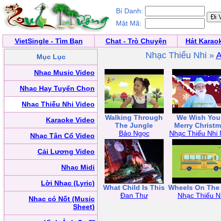
Bí Danh:
Mật Mã:
VietSingle - Tìm Bạn
Chat - Trò Chuyện
Hát Karao
Nhạc Thiếu Nhi »
Mục Lục
Nhạc Music Video
Nhạc Hay Tuyển Chọn
Nhạc Thiếu Nhi Video
Walking Through
We Wish You
Karaoke Video
The Jungle
Merry Christ
Bảo Ngọc
Nhạc Thiếu Nhi 
Nhạc Tân Cổ Video
Cải Lương Video
Nhạc Midi
Lời Nhạc (Lyric)
What Child Is This
Wheels On The
Đan Thư
Nhạc Thiếu N
Nhạc có Nốt (Music
Sheet)