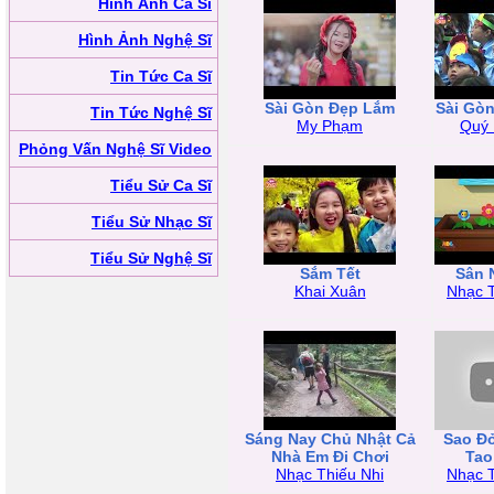
Hình Ảnh Ca Sĩ
Hình Ảnh Nghệ Sĩ
Tin Tức Ca Sĩ
Sài Gòn Đẹp Lắm
Sài Gò
Tin Tức Nghệ Sĩ
My Phạm
Quý
Phỏng Vấn Nghệ Sĩ Video
Tiểu Sử Ca Sĩ
Tiểu Sử Nhạc Sĩ
Tiểu Sử Nghệ Sĩ
Sắm Tết
Sân 
Khai Xuân
Nhạc T
Sáng Nay Chủ Nhật Cả
Sao Đ
Nhà Em Đi Chơi
Tao
Nhạc Thiếu Nhi
Nhạc T