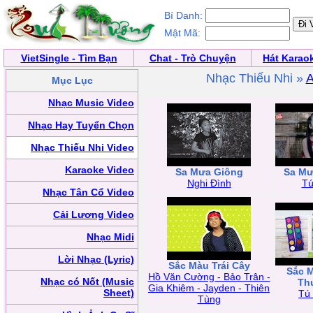
Bí Danh:
Mật Mã:
VietSingle - Tìm Bạn
Chat - Trò Chuyện
Hát Karao
Nhạc Thiếu Nhi »
Mục Lục
Nhạc Music Video
Nhạc Hay Tuyển Chọn
Nhạc Thiếu Nhi Video
Karaoke Video
Sa Mưa Giông
Sa Mư
Nghi Đình
Tú
Nhạc Tân Cổ Video
Cải Lương Video
Nhạc Midi
Lời Nhạc (Lyric)
Sắc Màu Trái Cây
Sắc 
Hồ Văn Cường - Bảo Trân -
Nhạc có Nốt (Music
Th
Gia Khiêm - Jayden - Thiên
Sheet)
Tú
Tùng