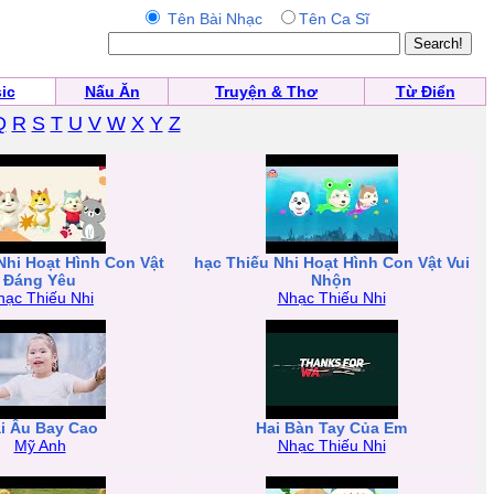
Tên Bài Nhạc
Tên Ca Sĩ
ic
Nấu Ăn
Truyện & Thơ
Từ Điển
Q
R
S
T
U
V
W
X
Y
Z
Nhi Hoạt Hình Con Vật
hạc Thiếu Nhi Hoạt Hình Con Vật Vui
Đáng Yêu
Nhộn
hạc Thiếu Nhi
Nhạc Thiếu Nhi
i Âu Bay Cao
Hai Bàn Tay Của Em
Mỹ Anh
Nhạc Thiếu Nhi