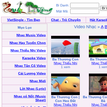
Bí Danh:
Mật Mã:
VietSingle - Tìm Bạn
Chat - Trò Chuyện
Hát Karao
Video Nhạc »
A
Mục Lục
Nhạc Music Video
Nhạc Hay Tuyển Chọn
Nhạc Thiếu Nhi Video
Karaoke Video
Ba Thương Con
Ba Thươn
Nhạc Thiếu Nhi
Nhạc Thiế
Nhạc Tân Cổ Video
1 xem
1 xe
Cải Lương Video
Nhạc Midi
Lời Nhạc (Lyric)
Nhạc có Nốt (Music
Ba Thương Con |
Ba Thương Con
Sheet)
Con Heo Đất
Bà
Nhạc Thiếu Nhi
Nhạc Thiế