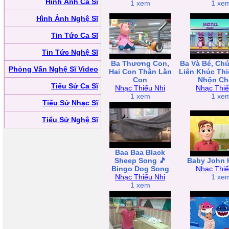
Hình Ảnh Ca Sĩ
1 xem
1 xe
Hình Ảnh Nghệ Sĩ
Tin Tức Ca Sĩ
Tin Tức Nghệ Sĩ
Ba Thương Con,
Ba Và Bé, Chú
Phỏng Vấn Nghệ Sĩ Video
Hai Con Thằn Lằn
Liên Khúc Thi
Con
Nhộn Ch
Tiểu Sử Ca Sĩ
Nhạc Thiếu Nhi
Nhạc Thiế
1 xem
1 xe
Tiểu Sử Nhạc Sĩ
Tiểu Sử Nghệ Sĩ
Baa Baa Black
Sheep Song 🎵
Baby John 
Bingo Dog Song
Nhạc Thiế
Nhạc Thiếu Nhi
1 xe
1 xem