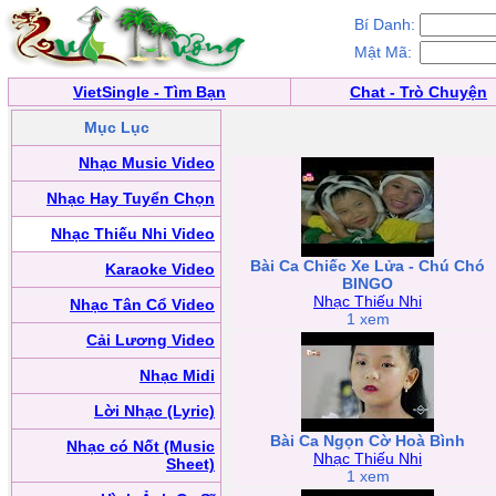
Bí Danh:
Mật Mã:
VietSingle - Tìm Bạn
Chat - Trò Chuyện
Mục Lục
Nhạc Music Video
Nhạc Hay Tuyển Chọn
Nhạc Thiếu Nhi Video
Bài Ca Chiếc Xe Lửa - Chú Chó
Karaoke Video
BINGO
Nhạc Thiếu Nhi
Nhạc Tân Cổ Video
1 xem
Cải Lương Video
Nhạc Midi
Lời Nhạc (Lyric)
Bài Ca Ngọn Cờ Hoà Bình
Nhạc có Nốt (Music
Nhạc Thiếu Nhi
Sheet)
1 xem