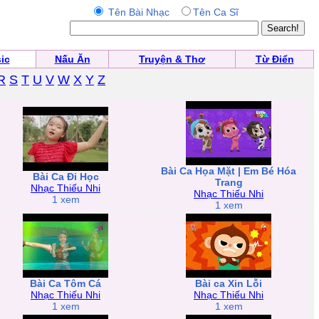
Tên Bài Nhạc
Tên Ca Sĩ
ic
Nấu Ăn
Truyện & Thơ
Từ Điển
R
S
T
U
V
W
X
Y
Z
Bài Ca Họa Mặt | Em Bé Hóa
Bài Ca Đi Học
Trang
Nhạc Thiếu Nhi
Nhạc Thiếu Nhi
1 xem
1 xem
Bài Ca Tôm Cá
Bài ca Xin Lỗi
Nhạc Thiếu Nhi
Nhạc Thiếu Nhi
1 xem
1 xem