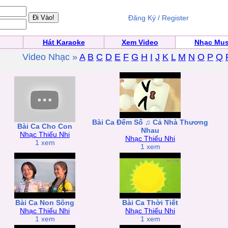
Đăng Ký / Register
Hát Karaoke
Xem Video
Nhạc Mus
Video Nhạc »
A
B
C
D
E
F
G
H
I
J
K
L
M
N
O
P
Q
Bài Ca Đếm Số ♫ Cả Nhà Thương
Bài Ca Cho Con
Nhau
Nhạc Thiếu Nhi
Nhạc Thiếu Nhi
1 xem
1 xem
Bài Ca Non Sông
Bài Ca Thời Tiết
Nhạc Thiếu Nhi
Nhạc Thiếu Nhi
1 xem
1 xem