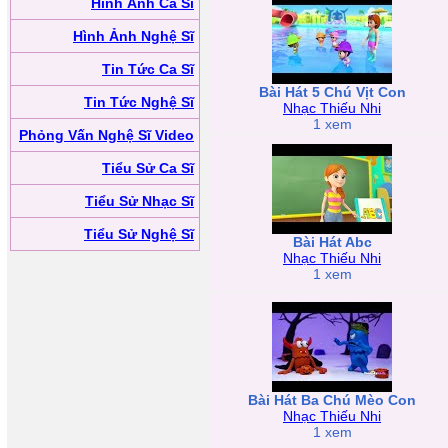
Hình Ảnh Ca Sĩ
Hình Ảnh Nghệ Sĩ
Tin Tức Ca Sĩ
Bài Hát 5 Chú Vịt Con
Tin Tức Nghệ Sĩ
Nhạc Thiếu Nhi
1 xem
Phỏng Vấn Nghệ Sĩ Video
Tiểu Sử Ca Sĩ
Tiểu Sử Nhạc Sĩ
Tiểu Sử Nghệ Sĩ
Bài Hát Abc
Nhạc Thiếu Nhi
1 xem
Bài Hát Ba Chú Mèo Con
Nhạc Thiếu Nhi
1 xem