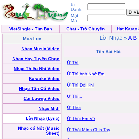
Bí
Danh:
Mật
Mã:
VietSingle - Tìm Bạn
Chat - Trò Chuyện
Hát Karao
Lời Nhạc »
A
B
Mục Lục
Nhạc Music Video
Tên Bài Hát
Nhạc Hay Tuyển Chọn
Ừ Thì
Nhạc Thiếu Nhi Video
Ừ Thì Anh Nhớ Em
Karaoke Video
Ừ Thì Đôi Khi
Nhạc Tân Cổ Video
Ừ Thì...
Cải Lương Video
Ừ Thôi
Nhạc Midi
Lời Nhạc (Lyric)
Ừ Thôi Em Về
Nhạc có Nốt (Music
Ừ Thôi Mình Chia Tay
Sheet)