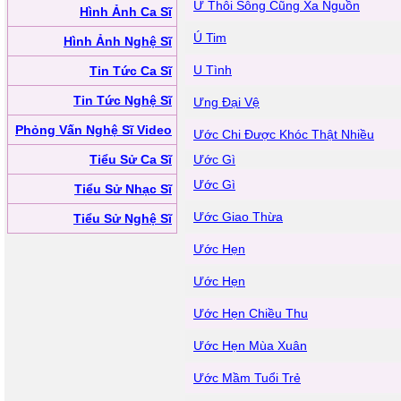
Ừ Thôi Sông Cũng Xa Nguồn
Hình Ảnh Ca Sĩ
Ú Tim
Hình Ảnh Nghệ Sĩ
U Tình
Tin Tức Ca Sĩ
Tin Tức Nghệ Sĩ
Ưng Đại Vệ
Phỏng Vấn Nghệ Sĩ Video
Ước Chi Được Khóc Thật Nhiều
Tiểu Sử Ca Sĩ
Ước Gì
Ước Gì
Tiểu Sử Nhạc Sĩ
Ước Giao Thừa
Tiểu Sử Nghệ Sĩ
Ước Hẹn
Ước Hẹn
Ước Hẹn Chiều Thu
Ước Hẹn Mùa Xuân
Ước Mầm Tuổi Trẻ