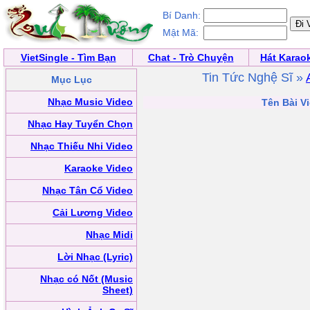
Bí Danh:
Mật Mã:
VietSingle - Tìm Bạn
Chat - Trò Chuyện
Hát Karao
Tin Tức Nghệ Sĩ »
Mục Lục
Nhạc Music Video
Tên Bài Vi
Nhạc Hay Tuyển Chọn
Nhạc Thiếu Nhi Video
Karaoke Video
Nhạc Tân Cổ Video
Cải Lương Video
Nhạc Midi
Lời Nhạc (Lyric)
Nhạc có Nốt (Music
Sheet)