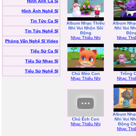
Hình Ảnh Ca Sĩ
Hình Ảnh Nghệ Sĩ
Tin Tức Ca Sĩ
Album Nhạc Thiếu
Album Nhạ
Nhi Vui Nhộn Sôi
Nhi Vui N
Tin Tức Nghệ Sĩ
Động
Độn
Nhạc Thiếu Nhi
Nhạc Thiế
Phỏng Vấn Nghệ Sĩ Video
Tiểu Sử Ca Sĩ
Tiểu Sử Nhạc Sĩ
Tiểu Sử Nghệ Sĩ
Chú Mèo Con
Trống 
Nhạc Thiếu Nhi
Nhạc Thiế
Album Nhạ
Chú Ếch Con
Nhi Vui N
Nhạc Thiếu Nhi
Động Ch
Nhạc Thiế