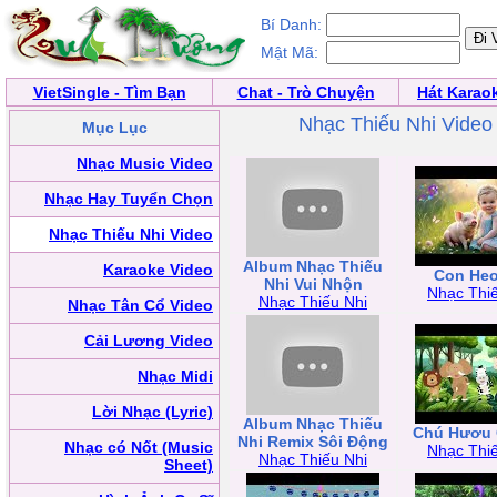
Bí Danh:
Mật Mã:
VietSingle - Tìm Bạn
Chat - Trò Chuyện
Hát Karao
Nhạc Thiếu Nhi Video
Mục Lục
Nhạc Music Video
Nhạc Hay Tuyển Chọn
Nhạc Thiếu Nhi Video
Album Nhạc Thiếu
Karaoke Video
Con Heo
Nhi Vui Nhộn
Nhạc Thiế
Nhạc Thiếu Nhi
Nhạc Tân Cổ Video
Cải Lương Video
Nhạc Midi
Lời Nhạc (Lyric)
Album Nhạc Thiếu
Chú Hươu 
Nhi Remix Sôi Động
Nhạc có Nốt (Music
Nhạc Thiế
Nhạc Thiếu Nhi
Sheet)