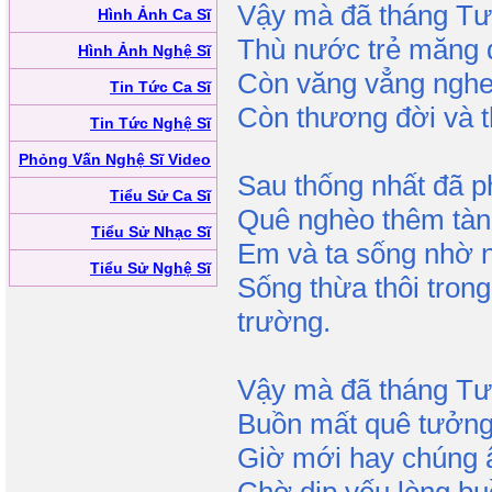
Vậy mà đã tháng Tư 
Hình Ảnh Ca Sĩ
Thù nước trẻ măng d
Hình Ảnh Nghệ Sĩ
Còn văng vẳng nghe 
Tin Tức Ca Sĩ
Còn thương đời và t
Tin Tức Nghệ Sĩ
Phỏng Vấn Nghệ Sĩ Video
Sau thống nhất đã p
Tiểu Sử Ca Sĩ
Quê nghèo thêm tàn
Tiểu Sử Nhạc Sĩ
Em và ta sống nhờ 
Tiểu Sử Nghệ Sĩ
Sống thừa thôi tron
trường.
Vậy mà đã tháng Tư
Buồn mất quê tưởng 
Giờ mới hay chúng ẩ