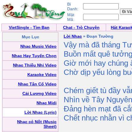
Bí
Danh:
Mật
Mã:
VietSingle - Tìm Bạn
Chat - Trò Chuyện
Hát Karao
Lời Nhạc
» Đoạn Trường
Mục Lục
Vậy mà đã tháng Tư
Nhạc Music Video
Buồn mất quê tưởng 
Nhạc Hay Tuyển Chọn
Giờ mới hay chúng ẩ
Nhạc Thiếu Nhi Video
Chờ dịp yếu lòng buồ
Karaoke Video
Nhạc Tân Cổ Video
Chém giết tù đầy vẫn
Cải Lương Video
Nhìn về Tây Nguyên
Nhạc Midi
Đảng hèn mạt đã cắ
Lời Nhạc (Lyric)
Chết nhục nhằn vì c
Nhạc có Nốt (Music
Sheet)