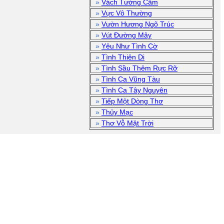
»
Vách Tường Câm
»
Vực Vô Thường
»
Vườn Hương Ngõ Trúc
»
Vút Đường Mây
»
Yêu Như Tình Cờ
»
Tình Thiên Di
»
Tình Sầu Thêm Rực Rỡ
»
Tình Ca Vũng Tàu
»
Tình Ca Tây Nguyên
»
Tiếp Một Dòng Thơ
»
Thủy Mạc
»
Thơ Vỗ Mặt Trời