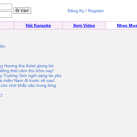
Đăng Ký / Register
Hát Karaoke
Xem Video
Nhạc Mus
iền
ng Hương tha thiíet giọng hò
tiếng thét căm thù hôm nay!
y Trường Sơn ngời sáng tin yêu
ủa miền Nam đi trước về sau!
 còn nhớ khắc sâu trong lòng
c!