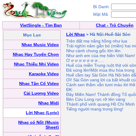
Bí Danh:
Mật Mã:
VietSingle - Tìm Bạn
Chat - Trò Chuyện
Lời Nhạc
» Hà Nội-Huế-Sài Sòn
Mục Lục
Trên đất mẹ nắng hồng như lụa
Nhạc Music Video
Trải nghìn năm gắn bó (miền) hai m
Như cành chung gốc lớn lên
Nhạc Hay Tuyển Chọn
Như anh em của mẹ hiền Việt Nam!
Ơ ơ ơ ơ ơ ơ ơ ơ.....
Nhạc Thiếu Nhi Video
Huế của miền Trung ruột thịt với sô
Đã vùng lên!Một mùa thu hòa trong 
Karaoke Video
Huế cầm tay Sài Gòn Hà Nội bên dẫ
Ơi! Sài Gòn vang lời ca bất khuất c
Nhạc Tân Cổ Video
Cánh sen thắm vẫn tươi màu lời thề
ĐK:
Cải Lương Video
Đây Miền Nam! Thành đồng Tổ quố
Bên Cửu Long rực rỡ tên vàng
Nhạc Midi
Thành phố vinh quang Hồ Chí Minh
Tiếng người mang trong lòng!
Lời Nhạc (Lyric)
Nhạc có Nốt (Music
Sheet)