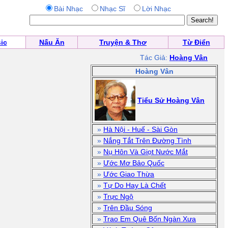
Bài Nhạc
Nhạc Sĩ
Lời Nhạc
ic
Nấu Ăn
Truyện & Thơ
Từ Điển
Tác Giả:
Hoàng Vân
Hoàng Vân
Tiểu Sử Hoàng Vân
»
Hà Nội - Huế - Sài Gòn
»
Nắng Tắt Trên Đường Tình
»
Nụ Hôn Và Giọt Nước Mắt
»
Ước Mơ Bảo Quốc
»
Ước Giao Thừa
»
Tự Do Hay Là Chết
»
Trực Ngộ
»
Trên Đầu Sóng
»
Trao Em Quê Bốn Ngàn Xưa