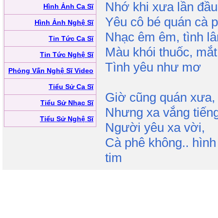
Nhớ khi xưa lần đầu
Hình Ảnh Ca Sĩ
Yêu cô bé quán cà p
Hình Ảnh Nghệ Sĩ
Nhạc êm êm, tình lâ
Tin Tức Ca Sĩ
Màu khói thuốc, mắ
Tin Tức Nghệ Sĩ
Tình yêu như mơ
Phỏng Vấn Nghệ Sĩ Video
Tiểu Sử Ca Sĩ
Giờ cũng quán xưa,
Tiểu Sử Nhạc Sĩ
Nhưng xa vắng tiếng
Tiểu Sử Nghệ Sĩ
Người yêu xa vời,
Cà phê không.. hình
tim