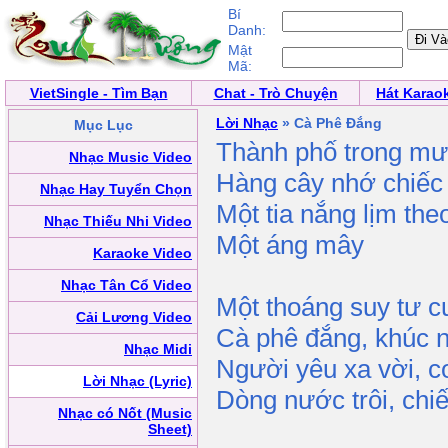
Bí
Danh:
Mật
Mã:
VietSingle - Tìm Bạn
Chat - Trò Chuyện
Hát Karao
Lời Nhạc
» Cà Phê Đắng
Mục Lục
Thành phố trong mư
Nhạc Music Video
Hàng cây nhớ chiếc 
Nhạc Hay Tuyển Chọn
Một tia nắng lịm theo
Nhạc Thiếu Nhi Video
Một áng mây
Karaoke Video
Nhạc Tân Cổ Video
Một thoáng suy tư c
Cải Lương Video
Cà phê đắng, khúc 
Nhạc Midi
Người yêu xa vời, c
Lời Nhạc (Lyric)
Dòng nước trôi, chiế
Nhạc có Nốt (Music
Sheet)