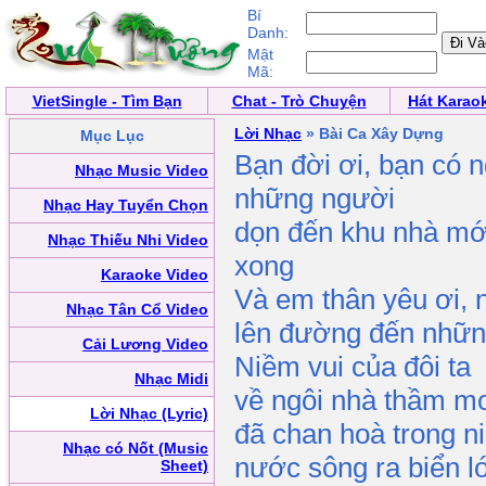
Bí
Danh:
Mật
Mã:
VietSingle - Tìm Bạn
Chat - Trò Chuyện
Hát Karao
Lời Nhạc
» Bài Ca Xây Dựng
Mục Lục
Bạn đời ơi, bạn có 
Nhạc Music Video
những người
Nhạc Hay Tuyển Chọn
dọn đến khu nhà mớ
Nhạc Thiếu Nhi Video
xong
Karaoke Video
Và em thân yêu ơi, n
Nhạc Tân Cổ Video
lên đường đến nhữn
Cải Lương Video
Niềm vui của đôi ta
Nhạc Midi
về ngôi nhà thầm m
Lời Nhạc (Lyric)
đã chan hoà trong n
Nhạc có Nốt (Music
nước sông ra biển lớn
Sheet)