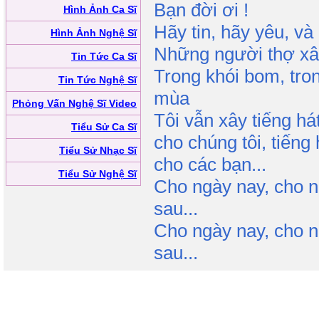
Bạn đời ơi !
Hình Ảnh Ca Sĩ
Hãy tin, hãy yêu, và
Hình Ảnh Nghệ Sĩ
Những người thợ xây
Tin Tức Ca Sĩ
Trong khói bom, tron
Tin Tức Nghệ Sĩ
mùa
Phỏng Vấn Nghệ Sĩ Video
Tôi vẫn xây tiếng hát
Tiểu Sử Ca Sĩ
cho chúng tôi, tiếng 
Tiểu Sử Nhạc Sĩ
cho các bạn...
Tiểu Sử Nghệ Sĩ
Cho ngày nay, cho 
sau...
Cho ngày nay, cho 
sau...