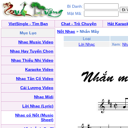
Bí Danh:
Mật Mã:
VietSingle - Tìm Bạn
Chat - Trò Chuyện
Hát Karao
Nốt Nhạc
» Nhắn Mây
Mục Lục
Loại
Nhạc Music Video
Lời Nhạc
Xem:
Nh
Nhạc Hay Tuyển Chọn
Nhạc Thiếu Nhi Video
Karaoke Video
Nhạc Tân Cổ Video
Cải Lương Video
Nhạc Midi
Lời Nhạc (Lyric)
Nhạc có Nốt (Music
Sheet)