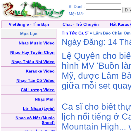
Bí Danh:
Mật Mã:
VietSingle - Tìm Bạn
Chat - Trò Chuyện
Hát Karao
Tin Tức Ca Sĩ
» Lâm Bảo Châu Ôm L
Mục Lục
Ngày Đăng: 14 Th
Nhạc Music Video
Nhạc Hay Tuyển Chọn
Lệ Quyên cho biết
Nhạc Thiếu Nhi Video
hình MV 'Buồn làm
Karaoke Video
Mỹ, được Lâm Bả
Nhạc Tân Cổ Video
giữa mỗi set quay
Cải Lương Video
Nhạc Midi
Ca sĩ cho biết th
Lời Nhạc (Lyric)
lịch nổi tiếng ở C
Nhạc có Nốt (Music
Sheet)
Mountain High... 