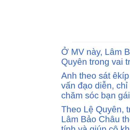
Ở MV này, Lâm B
Quyên trong vai t
Anh theo sát êkíp
vấn đạo diễn, chỉ
chăm sóc bạn gái
Theo Lệ Quyên, tr
Lâm Bảo Châu thể
tính và giúp cô k