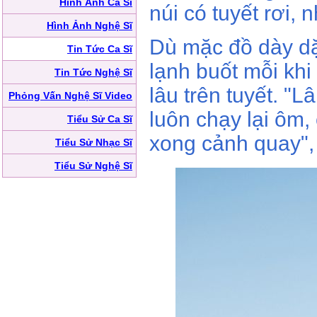
Hình Ảnh Ca Sĩ
núi có tuyết rơi, 
Hình Ảnh Nghệ Sĩ
Dù mặc đồ dày dặ
Tin Tức Ca Sĩ
lạnh buốt mỗi khi
Tin Tức Nghệ Sĩ
lâu trên tuyết. "
Phỏng Vấn Nghệ Sĩ Video
luôn chạy lại ôm,
Tiểu Sử Ca Sĩ
xong cảnh quay", 
Tiểu Sử Nhạc Sĩ
Tiểu Sử Nghệ Sĩ